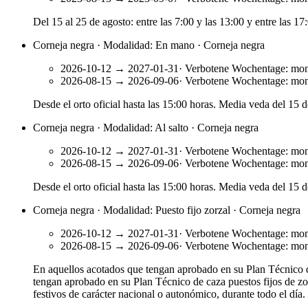
Del 15 al 25 de agosto: entre las 7:00 y las 13:00 y entre las 17
Corneja negra · Modalidad: En mano · Corneja negra
2026-10-12
→
2027-01-31
·
Verbotene Wochentage
:
mon
2026-08-15
→
2026-09-06
·
Verbotene Wochentage
:
mon
Desde el orto oficial hasta las 15:00 horas. Media veda del 15 d
Corneja negra · Modalidad: Al salto · Corneja negra
2026-10-12
→
2027-01-31
·
Verbotene Wochentage
:
mon
2026-08-15
→
2026-09-06
·
Verbotene Wochentage
:
mon
Desde el orto oficial hasta las 15:00 horas. Media veda del 15 d
Corneja negra · Modalidad: Puesto fijo zorzal · Corneja negra
2026-10-12
→
2027-01-31
·
Verbotene Wochentage
:
mon
2026-08-15
→
2026-09-06
·
Verbotene Wochentage
:
mon
En aquellos acotados que tengan aprobado en su Plan Técnico de 
tengan aprobado en su Plan Técnico de caza puestos fijos de zo
festivos de carácter nacional o autonómico, durante todo el día