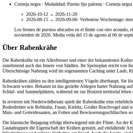
Corneja negra · Modalidad: Puesto fijo paloma · Corneja negra
2026-10-12
→
2026-11-20
2026-08-15
→
2026-09-06
·
Verbotene Wochentage
:
mon
Los frentes de puestos ubicados en el límite con otro acotado, e
noviembre de 2026. Media veda del 15 de agosto al 06 de sept
Über Rabenkrähe
Die Rabenkrähe ist ein Allesfresser und einer der bekanntesten Kultu
zunehmend auch das Innere von Städten. Ihr Speiseplan reicht von In
Überschüssige Nahrung wird im sogenannten Caching unter Laub, Rind
Rabenkrähen zählen zu den intelligentesten Vögeln überhaupt. Sie 
Schwarm weiter. Bekannt ist das gezielte Ablegen harter Nahrung auf 
Schlaf- und Sammelplätzen, während sie zur Brutzeit territorial lebe
In revieren mit Niederwildbesatz spielt die Rabenkrähe eine erhebli
Bodenbrüter wie Rebhuhn, Fasan, Kiebitz, Großer Brachvogel und we
Mais- und Getreidesaaten, an Folien und Bewässerungsschläuchen sow
Die klassische Bejagung erfolgt überwiegend mit der Flinte. An der 
Lautattrappen die Eigenschaft der Krähen genutzt, auf einfallende Ar