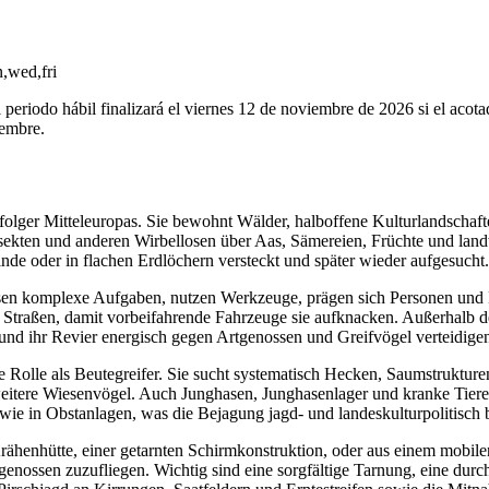
,wed,fri
l periodo hábil finalizará el viernes 12 de noviembre de 2026 si el acot
iembre.
rfolger Mitteleuropas. Sie bewohnt Wälder, halboffene Kulturlandschaft
sekten und anderen Wirbellosen über Aas, Sämereien, Früchte und landw
e oder in flachen Erdlöchern versteckt und später wieder aufgesucht.
lösen komplexe Aufgaben, nutzen Werkzeuge, prägen sich Personen und 
Straßen, damit vorbeifahrende Fahrzeuge sie aufknacken. Außerhalb der 
n und ihr Revier energisch gegen Artgenossen und Greifvögel verteidige
che Rolle als Beutegreifer. Sie sucht systematisch Hecken, Saumstrukt
itere Wiesenvögel. Auch Junghasen, Junghasenlager und kranke Tiere
ie in Obstanlagen, was die Bejagung jagd- und landeskulturpolitisch 
Krähenhütte, einer getarnten Schirmkonstruktion, oder aus einem mobi
tgenossen zuzufliegen. Wichtig sind eine sorgfältige Tarnung, eine dur