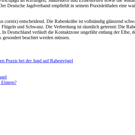
irschjagd an Kirrungen, Saatfeldern und Erntestreifen sowie die Mitna
er Deutsche Jagdverband empfiehlt in seinem Praxisleitfaden eine waid
s cornix) entscheidend. Die Rabenkrähe ist vollständig glänzend schwa
lügeln und Schwanz. Die Verbreitung ist räumlich getrennt: Die Rabe
 In Deutschland verläuft die Kontaktzone ungefähr entlang der Elbe, do
ik gesondert beachtet werden müssen.
n Praxis bei der Jagd auf Rabenvögel
jagd
 Elstern?