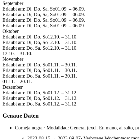
September
Erlaubt am: Di, Do, Sa, So
01.09.
–
06.09.
Erlaubt am: Di, Do, Sa, So
01.09.
–
06.09.
Erlaubt am: Di, Do, Sa, So
01.09.
–
06.09.
Erlaubt am: Di, Do, Sa, So
01.09.
–
06.09.
Oktober
Erlaubt am: Di, Do, So
12.10.
–
31.10.
Erlaubt am: Di, Do, So
12.10.
–
31.10.
Erlaubt am: Do, Sa, So
12.10.
–
31.10.
12.10.
–
31.10.
November
Erlaubt am: Di, Do, So
01.11.
–
30.11.
Erlaubt am: Di, Do, So
01.11.
–
30.11.
Erlaubt am: Do, Sa, So
01.11.
–
30.11.
01.11.
–
20.11.
Dezember
Erlaubt am: Di, Do, So
01.12.
–
31.12.
Erlaubt am: Di, Do, So
01.12.
–
31.12.
Erlaubt am: Do, Sa, So
01.12.
–
31.12.
Genaue Daten
Corneja negra · Modalidad: General (excl. En mano, al salto, pu
2023-08-15
→
2023-09-07
·
Verbotene Wochentage
:
mon