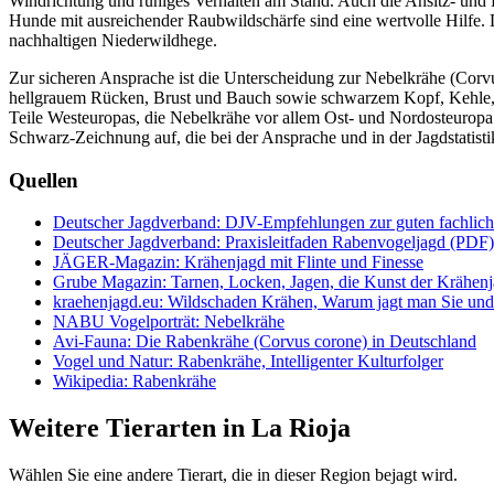
Windrichtung und ruhiges Verhalten am Stand. Auch die Ansitz- und P
Hunde mit ausreichender Raubwildschärfe sind eine wertvolle Hilfe. D
nachhaltigen Niederwildhege.
Zur sicheren Ansprache ist die Unterscheidung zur Nebelkrähe (Corvu
hellgrauem Rücken, Brust und Bauch sowie schwarzem Kopf, Kehle, F
Teile Westeuropas, die Nebelkrähe vor allem Ost- und Nordosteuropa.
Schwarz-Zeichnung auf, die bei der Ansprache und in der Jagdstatist
Quellen
Deutscher Jagdverband: DJV-Empfehlungen zur guten fachliche
Deutscher Jagdverband: Praxisleitfaden Rabenvogeljagd (PDF)
JÄGER-Magazin: Krähenjagd mit Flinte und Finesse
Grube Magazin: Tarnen, Locken, Jagen, die Kunst der Krähen
kraehenjagd.eu: Wildschaden Krähen, Warum jagt man Sie und
NABU Vogelporträt: Nebelkrähe
Avi-Fauna: Die Rabenkrähe (Corvus corone) in Deutschland
Vogel und Natur: Rabenkrähe, Intelligenter Kulturfolger
Wikipedia: Rabenkrähe
Weitere Tierarten in La Rioja
Wählen Sie eine andere Tierart, die in dieser Region bejagt wird.