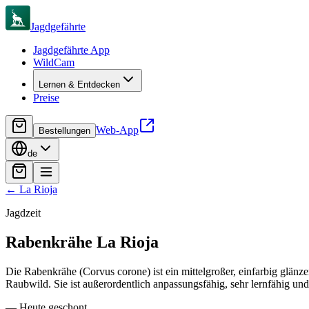
Jagdgefährte
Jagdgefährte App
WildCam
Lernen & Entdecken
Preise
Web-App
Bestellungen
de
←
La Rioja
Jagdzeit
Rabenkrähe
La Rioja
Die Rabenkrähe (Corvus corone) ist ein mittelgroßer, einfarbig glä
Raubwild. Sie ist außerordentlich anpassungsfähig, sehr lernfähig und
—
Heute geschont