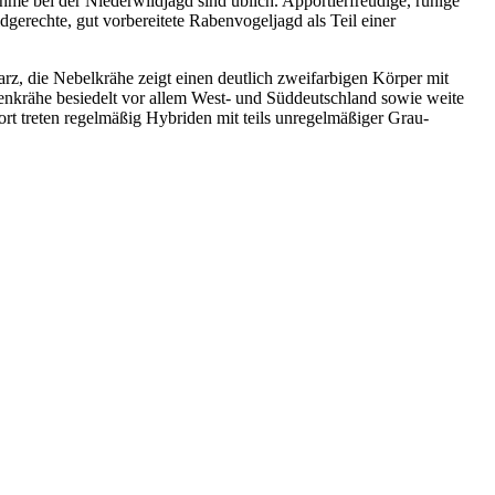
hme bei der Niederwildjagd sind üblich. Apportierfreudige, ruhige
gerechte, gut vorbereitete Rabenvogeljagd als Teil einer
rz, die Nebelkrähe zeigt einen deutlich zweifarbigen Körper mit
nkrähe besiedelt vor allem West- und Süddeutschland sowie weite
rt treten regelmäßig Hybriden mit teils unregelmäßiger Grau-