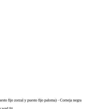
esto fijo zorzal y puesto fijo paloma) · Corneja negra
,wed,fri