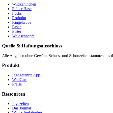
Wildkaninchen
Echter Hase
Fuchs
Rothuhn
Ringeltaube
Fasan
Elster
Waldschnepfe
Quelle & Haftungsausschluss
Alle Angaben ohne Gewähr. Schuss- und Schonzeiten stammen aus den
Produkt
Jagdgefährte App
WildCam
Preise
Ressourcen
Jagdzeiten
Das Journal
Wie es funktioniert