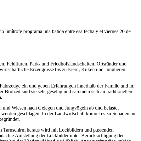
ado limítrofe programa una batida entre esa fecha y el viernes 20 de
en, Feldfluren, Park- und Friedhofslandschaften, Ortsränder und
irtschaftliche Erzeugnisse bis zu Eiern, Küken und Jungtieren.
Fahrzeuge ein und geben Erfahrungen innerhalb der Familie und im
Brutzeit sind sie sehr gesellig und sammeln sich an traditionellen
n.
uren und Wiesen nach Gelegen und Jungvögeln ab und belastet
 werden geschlagen. In der Landwirtschaft kommt es zu Schäden auf
begründet.
len Tarnschirm heraus wird mit Lockbildern und passenden
chdachte Aufstellung der Lockbilder unter Berücksichtigung der