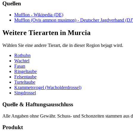
Quellen
Mufflon - Wikipedia (DE)
Mufflon (Ovis ammon musimon) - Deutscher Jagdverband (DJ
Weitere Tierarten in Murcia
Wählen Sie eine andere Tierart, die in dieser Region bejagt wird.
Rothuhn
Wachtel
Fasan
Ringeltaube
Felsentaube
Turteltaube
Krammetsvogel (Wacholderdrossel)
Singdrossel
Quelle & Haftungsausschluss
Alle Angaben ohne Gewähr. Schuss- und Schonzeiten stammen aus den
Produkt