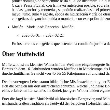
primer domingo de septiembre hasta el 20 de diciembre. En el res
Caza y Pesca Fluvial, con la mayor antelación posible, sobre la 
batidas, ganchos y monterías, se podrán realizar desde el prime
mayo, junio, julio y agosto, época de nidificación y cría de ot
cinegéticas de gancho, batida o montería, con excepción del zor
Muflón · Modalidad: Rececho · Muflón
2026-05-01
→
2027-02-21
En los terrenos cinegéticos que ostenten la condición jurídica
Über Muffelwild
Muffelwild ist als kleinstes Wildschaf der Welt eine eingebuergerte
Bereits ab dem 16. Jahrhundert wurden Mufflons in Mitteleuropa als 
durchschnittliches Gewicht von 45 bis 55 Kilogramm auf und sind dami
Den bevorzugten Lebensraum bilden lichte Mischwaelder mit guter Eins
sich die Schalen nur dort ausreichend abnutzen, weiche und nasse B
eines erfahrenen Leitschafes im Rudel, juengere Widder bilden eigen
Fuer die Jagd hat sich Muffelwild als klassisches Bergrevier, und Mitte
jahrhundertealten Tradition als Jagdwild der barocken Hofjagden s