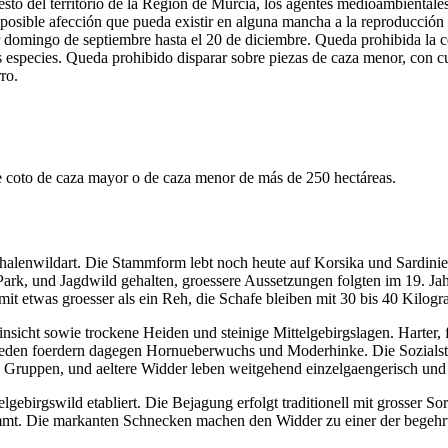
to del territorio de la Región de Murcia, los agentes medioambientales 
posible afección que pueda existir en alguna mancha a la reproducción d
r domingo de septiembre hasta el 20 de diciembre. Queda prohibida la c
ras especies. Queda prohibido disparar sobre piezas de caza menor, con c
ro.
 de coto de caza mayor o de caza menor de más de 250 hectáreas.
 Schalenwildart. Die Stammform lebt noch heute auf Korsika und Sardi
Park, und Jagdwild gehalten, groessere Aussetzungen folgten im 19. Ja
t etwas groesser als ein Reh, die Schafe bleiben mit 30 bis 40 Kilogr
icht sowie trockene Heiden und steinige Mittelgebirgslagen. Harter, f
oeden foerdern dagegen Hornueberwuchs und Moderhinke. Die Sozialstr
e Gruppen, und aeltere Widder leben weitgehend einzelgaengerisch und 
lgebirgswild etabliert. Die Bejagung erfolgt traditionell mit grosser So
tammt. Die markanten Schnecken machen den Widder zu einer der begeh