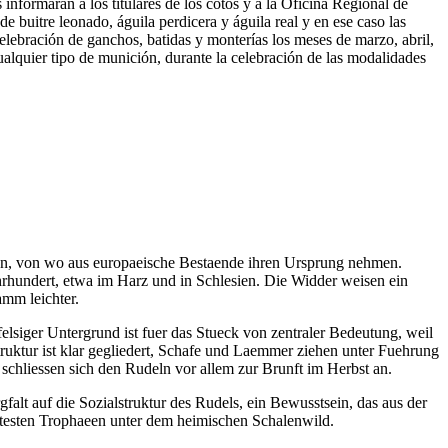
informarán a los titulares de los cotos y a la Oficina Regional de
e buitre leonado, águila perdicera y águila real y en ese caso las
elebración de ganchos, batidas y monterías los meses de marzo, abril,
ualquier tipo de munición, durante la celebración de las modalidades
nien, von wo aus europaeische Bestaende ihren Ursprung nehmen.
hrhundert, etwa im Harz und in Schlesien. Die Widder weisen ein
amm leichter.
elsiger Untergrund ist fuer das Stueck von zentraler Bedeutung, weil
uktur ist klar gegliedert, Schafe und Laemmer ziehen unter Fuehrung
schliessen sich den Rudeln vor allem zur Brunft im Herbst an.
rgfalt auf die Sozialstruktur des Rudels, ein Bewusstsein, das aus der
rtesten Trophaeen unter dem heimischen Schalenwild.