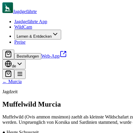
Jagdgefährte
Jagdgefährte App
WildCam
Lernen & Entdecken
Preise
Web-App
Bestellungen
de
←
Murcia
Jagdzeit
Muffelwild
Murcia
Muffelwild (Ovis ammon musimon) zaehlt als kleinste Wildschafart 
werden. Urspruenglich von Korsika und Sardinien stammend, wurde di
●
Heute Schusszeit