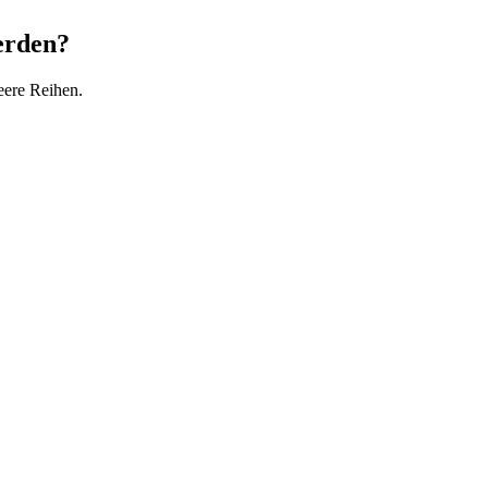
erden?
eere Reihen.