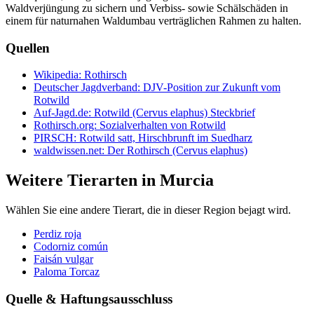
Waldverjüngung zu sichern und Verbiss- sowie Schälschäden in
einem für naturnahen Waldumbau verträglichen Rahmen zu halten.
Quellen
Wikipedia: Rothirsch
Deutscher Jagdverband: DJV-Position zur Zukunft vom
Rotwild
Auf-Jagd.de: Rotwild (Cervus elaphus) Steckbrief
Rothirsch.org: Sozialverhalten von Rotwild
PIRSCH: Rotwild satt, Hirschbrunft im Suedharz
waldwissen.net: Der Rothirsch (Cervus elaphus)
Weitere Tierarten in Murcia
Wählen Sie eine andere Tierart, die in dieser Region bejagt wird.
Perdiz roja
Codorniz común
Faisán vulgar
Paloma Torcaz
Quelle & Haftungsausschluss