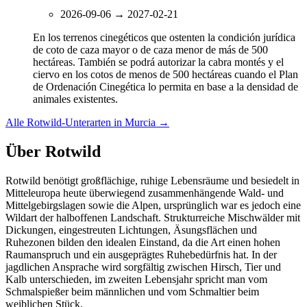
2026-09-06
→
2027-02-21
En los terrenos cinegéticos que ostenten la condición jurídica
de coto de caza mayor o de caza menor de más de 500
hectáreas. También se podrá autorizar la cabra montés y el
ciervo en los cotos de menos de 500 hectáreas cuando el Plan
de Ordenación Cinegética lo permita en base a la densidad de
animales existentes.
Alle Rotwild-Unterarten in Murcia
→
Über Rotwild
Rotwild benötigt großflächige, ruhige Lebensräume und besiedelt in
Mitteleuropa heute überwiegend zusammenhängende Wald- und
Mittelgebirgslagen sowie die Alpen, ursprünglich war es jedoch eine
Wildart der halboffenen Landschaft. Strukturreiche Mischwälder mit
Dickungen, eingestreuten Lichtungen, Äsungsflächen und
Ruhezonen bilden den idealen Einstand, da die Art einen hohen
Raumanspruch und ein ausgeprägtes Ruhebedürfnis hat. In der
jagdlichen Ansprache wird sorgfältig zwischen Hirsch, Tier und
Kalb unterschieden, im zweiten Lebensjahr spricht man vom
Schmalspießer beim männlichen und vom Schmaltier beim
weiblichen Stück.