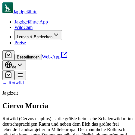
Jagdgefährte
Jagdgefährte App
WildCam
Lernen & Entdecken
Preise
Web-App
Bestellungen
de
←
Rotwild
Jagdzeit
Ciervo
Murcia
Rotwild (Cervus elaphus) ist die größte heimische Schalenwildart im
deutschsprachigen Raum und neben dem Elch das größte frei
lebende Landsäugetier in Mitteleuropa. Der männliche Rothirsch
trägt ein imposantes Stangengeweih, das jährlich abgeworfen und