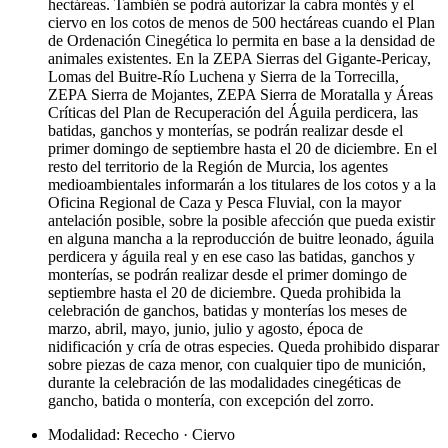
hectáreas. También se podrá autorizar la cabra montés y el
ciervo en los cotos de menos de 500 hectáreas cuando el Plan
de Ordenación Cinegética lo permita en base a la densidad de
animales existentes. En la ZEPA Sierras del Gigante-Pericay,
Lomas del Buitre-Río Luchena y Sierra de la Torrecilla,
ZEPA Sierra de Mojantes, ZEPA Sierra de Moratalla y Áreas
Críticas del Plan de Recuperación del Águila perdicera, las
batidas, ganchos y monterías, se podrán realizar desde el
primer domingo de septiembre hasta el 20 de diciembre. En el
resto del territorio de la Región de Murcia, los agentes
medioambientales informarán a los titulares de los cotos y a la
Oficina Regional de Caza y Pesca Fluvial, con la mayor
antelación posible, sobre la posible afección que pueda existir
en alguna mancha a la reproducción de buitre leonado, águila
perdicera y águila real y en ese caso las batidas, ganchos y
monterías, se podrán realizar desde el primer domingo de
septiembre hasta el 20 de diciembre. Queda prohibida la
celebración de ganchos, batidas y monterías los meses de
marzo, abril, mayo, junio, julio y agosto, época de
nidificación y cría de otras especies. Queda prohibido disparar
sobre piezas de caza menor, con cualquier tipo de munición,
durante la celebración de las modalidades cinegéticas de
gancho, batida o montería, con excepción del zorro.
Modalidad: Rececho · Ciervo