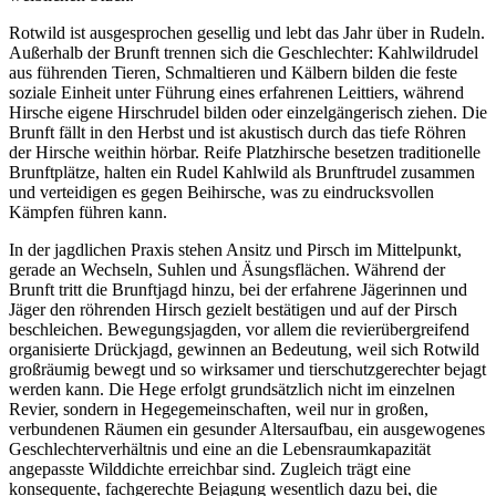
Rotwild ist ausgesprochen gesellig und lebt das Jahr über in Rudeln.
Außerhalb der Brunft trennen sich die Geschlechter: Kahlwildrudel
aus führenden Tieren, Schmaltieren und Kälbern bilden die feste
soziale Einheit unter Führung eines erfahrenen Leittiers, während
Hirsche eigene Hirschrudel bilden oder einzelgängerisch ziehen. Die
Brunft fällt in den Herbst und ist akustisch durch das tiefe Röhren
der Hirsche weithin hörbar. Reife Platzhirsche besetzen traditionelle
Brunftplätze, halten ein Rudel Kahlwild als Brunftrudel zusammen
und verteidigen es gegen Beihirsche, was zu eindrucksvollen
Kämpfen führen kann.
In der jagdlichen Praxis stehen Ansitz und Pirsch im Mittelpunkt,
gerade an Wechseln, Suhlen und Äsungsflächen. Während der
Brunft tritt die Brunftjagd hinzu, bei der erfahrene Jägerinnen und
Jäger den röhrenden Hirsch gezielt bestätigen und auf der Pirsch
beschleichen. Bewegungsjagden, vor allem die revierübergreifend
organisierte Drückjagd, gewinnen an Bedeutung, weil sich Rotwild
großräumig bewegt und so wirksamer und tierschutzgerechter bejagt
werden kann. Die Hege erfolgt grundsätzlich nicht im einzelnen
Revier, sondern in Hegegemeinschaften, weil nur in großen,
verbundenen Räumen ein gesunder Altersaufbau, ein ausgewogenes
Geschlechterverhältnis und eine an die Lebensraumkapazität
angepasste Wilddichte erreichbar sind. Zugleich trägt eine
konsequente, fachgerechte Bejagung wesentlich dazu bei, die