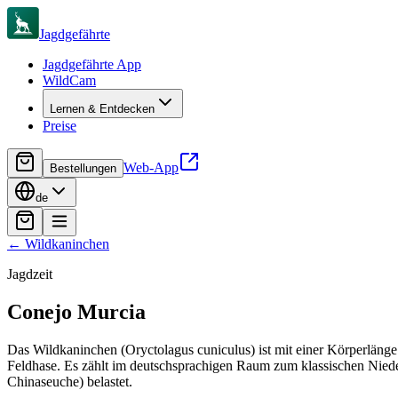
Jagdgefährte
Jagdgefährte App
WildCam
Lernen & Entdecken
Preise
Web-App
Bestellungen
de
←
Wildkaninchen
Jagdzeit
Conejo
Murcia
Das Wildkaninchen (Oryctolagus cuniculus) ist mit einer Körperläng
Feldhase. Es zählt im deutschsprachigen Raum zum klassischen Nied
Chinaseuche) belastet.