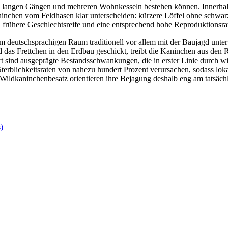
s langen Gängen und mehreren Wohnkesseln bestehen können. Innerhalb
aninchen vom Feldhasen klar unterscheiden: kürzere Löffel ohne schwarz
 frühere Geschlechtsreife und eine entsprechend hohe Reproduktionsra
im deutschsprachigen Raum traditionell vor allem mit der Baujagd unte
d das Frettchen in den Erdbau geschickt, treibt die Kaninchen aus den 
ie Art sind ausgeprägte Bestandsschwankungen, die in erster Linie du
terblichkeitsraten von nahezu hundert Prozent verursachen, sodass lo
 Wildkaninchenbesatz orientieren ihre Bejagung deshalb eng am tatsäc
)