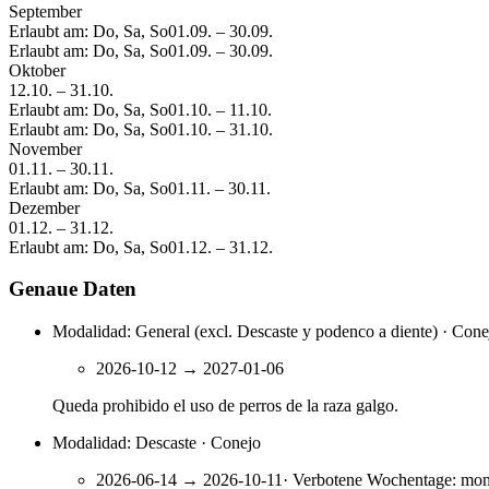
September
Erlaubt am: Do, Sa, So
01.09.
–
30.09.
Erlaubt am: Do, Sa, So
01.09.
–
30.09.
Oktober
12.10.
–
31.10.
Erlaubt am: Do, Sa, So
01.10.
–
11.10.
Erlaubt am: Do, Sa, So
01.10.
–
31.10.
November
01.11.
–
30.11.
Erlaubt am: Do, Sa, So
01.11.
–
30.11.
Dezember
01.12.
–
31.12.
Erlaubt am: Do, Sa, So
01.12.
–
31.12.
Genaue Daten
Modalidad: General (excl. Descaste y podenco a diente) · Cone
2026-10-12
→
2027-01-06
Queda prohibido el uso de perros de la raza galgo.
Modalidad: Descaste · Conejo
2026-06-14
→
2026-10-11
·
Verbotene Wochentage
:
mon