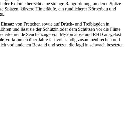
 der Kolonie herrscht eine strenge Rangordnung, an deren Spitze
e Spitzen, kürzere Hinterläufe, ein rundlicherer Körperbau und
te.
r Einsatz von Frettchen sowie auf Drück- und Treibjagden in
Röhren und lässt sie der Schützin oder dem Schützen vor die Flinte
rch wiederkehrende Seuchenzüge von Myxomatose und RHD ausgelöst
kale Vorkommen über Jahre fast vollständig zusammenbrechen und
hlich vorhandenen Bestand und setzen die Jagd in schwach besetzten