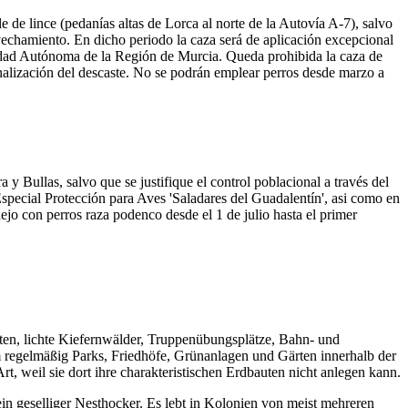
 de lince (pedanías altas de Lorca al norte de la Autovía A-7), salvo
rovechamiento. En dicho periodo la caza será de aplicación excepcional
idad Autónoma de la Región de Murcia. Queda prohibida la caza de
inalización del descaste. No se podrán emplear perros desde marzo a
 Bullas, salvo que se justifique el control poblacional a través del
Especial Protección para Aves 'Saladares del Guadalentín', asi como en
jo con perros raza podenco desde el 1 de julio hasta el primer
en, lichte Kiefernwälder, Truppenübungsplätze, Bahn- und
 regelmäßig Parks, Friedhöfe, Grünanlagen und Gärten innerhalb der
rt, weil sie dort ihre charakteristischen Erdbauten nicht anlegen kann.
in geselliger Nesthocker. Es lebt in Kolonien von meist mehreren