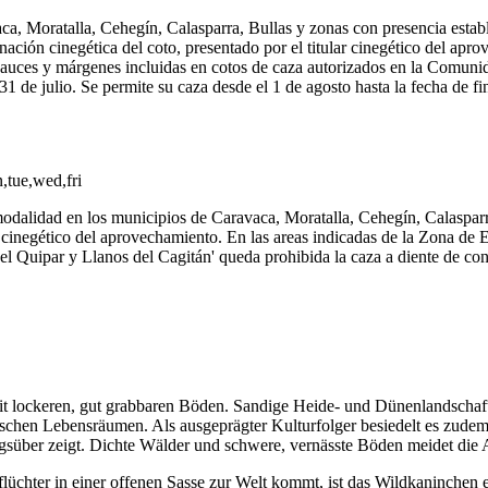
, Moratalla, Cehegín, Calasparra, Bullas y zonas con presencia estable
denación cinegética del coto, presentado por el titular cinegético del ap
auces y márgenes incluidas en cotos de caza autorizados en la Comun
1 de julio. Se permite su caza desde el 1 de agosto hasta la fecha de f
,tue,wed,fri
dalidad en los municipios de Caravaca, Moratalla, Cehegín, Calasparra y
ar cinegético del aprovechamiento. En las areas indicadas de la Zona de 
l Quipar y Llanos del Cagitán' queda prohibida la caza a diente de cone
t lockeren, gut grabbaren Böden. Sandige Heide- und Dünenlandschaft
chen Lebensräumen. Als ausgeprägter Kulturfolger besiedelt es zudem
tagsüber zeigt. Dichte Wälder und schwere, vernässte Böden meidet die A
üchter in einer offenen Sasse zur Welt kommt, ist das Wildkaninchen e