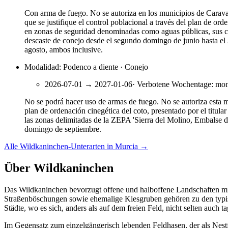
Con arma de fuego. No se autoriza en los municipios de Caravaca
que se justifique el control poblacional a través del plan de or
en zonas de seguridad denominadas como aguas públicas, sus c
descaste de conejo desde el segundo domingo de junio hasta el 3
agosto, ambos inclusive.
Modalidad: Podenco a diente · Conejo
2026-07-01
→
2027-01-06
·
Verbotene Wochentage
:
mon
No se podrá hacer uso de armas de fuego. No se autoriza esta mo
plan de ordenación cinegética del coto, presentado por el titul
las zonas delimitadas de la ZEPA 'Sierra del Molino, Embalse de
domingo de septiembre.
Alle Wildkaninchen-Unterarten in Murcia
→
Über Wildkaninchen
Das Wildkaninchen bevorzugt offene und halboffene Landschaften mi
Straßenböschungen sowie ehemalige Kiesgruben gehören zu den typis
Städte, wo es sich, anders als auf dem freien Feld, nicht selten auch 
Im Gegensatz zum einzelgängerisch lebenden Feldhasen, der als Nestfl