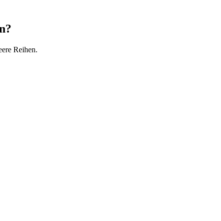
en?
eere Reihen.