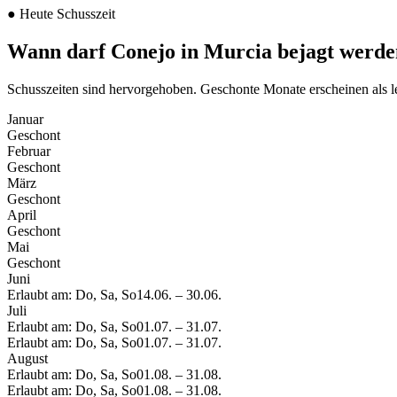
●
Heute Schusszeit
Wann darf Conejo in Murcia bejagt werd
Schusszeiten sind hervorgehoben. Geschonte Monate erscheinen als l
Januar
Geschont
Februar
Geschont
März
Geschont
April
Geschont
Mai
Geschont
Juni
Erlaubt am: Do, Sa, So
14.06.
–
30.06.
Juli
Erlaubt am: Do, Sa, So
01.07.
–
31.07.
Erlaubt am: Do, Sa, So
01.07.
–
31.07.
August
Erlaubt am: Do, Sa, So
01.08.
–
31.08.
Erlaubt am: Do, Sa, So
01.08.
–
31.08.