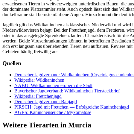
erwachsenen Tieren in weitverzweigten unterirdischen Bauen, die au
der dominante Platzrammler steht. Auch optisch lässt sich das Wildk
dunkelbraune statt bernsteinfarbene Augen. Hinzu kommt die deutlich
Jagdlich gilt das Wildkaninchen als klassisches Niederwild und wird 
Niederwildrevieren bejagt. Bei der Frettchenjagd, dem Frettieren, wir
oder in das ausgelegte Sprenkelnetz laufen. Charakteristisch für d
werden. Beide Viruserkrankungen können in betroffenen Beständen S
sich erst langsam aus überlebenden Tieren neu aufbauen. Reviere mit
Gebieten häufig freiwillig aus.
Quellen
Deutscher Jagdverband: Wildkaninchen (Oryctolagus cuniculus
Wikipedia: Wildkaninchen
NABU: Wildkaninchen erobern die Stadt
Bayerischer Jagdverband: Wildkaninchen Tiersteckbrief
Wikipedia: Frettchenjagd
Deutscher Jagdverband: Baujagd
PIRSCH: Jagd mit Frettchen — Erfolgreiche Kaninchenjagd
AGES: Kaninchenseuche / Myxomatose
Weitere Tierarten in Murcia