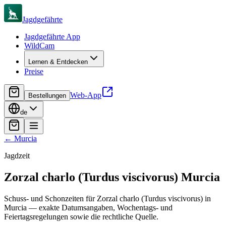
Jagdgefährte
Jagdgefährte App
WildCam
Lernen & Entdecken
Preise
Web-App
Bestellungen
de
←
Murcia
Jagdzeit
Zorzal charlo (Turdus viscivorus)
Murcia
Schuss- und Schonzeiten für Zorzal charlo (Turdus viscivorus) in
Murcia — exakte Datumsangaben, Wochentags- und
Feiertagsregelungen sowie die rechtliche Quelle.