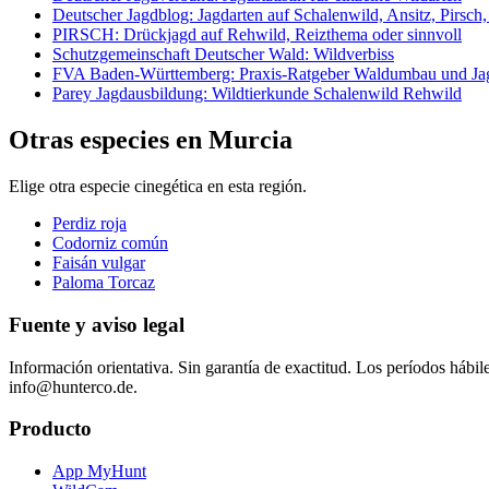
Deutscher Jagdblog: Jagdarten auf Schalenwild, Ansitz, Pirsch
PIRSCH: Drückjagd auf Rehwild, Reizthema oder sinnvoll
Schutzgemeinschaft Deutscher Wald: Wildverbiss
FVA Baden-Württemberg: Praxis-Ratgeber Waldumbau und Ja
Parey Jagdausbildung: Wildtierkunde Schalenwild Rehwild
Otras especies en Murcia
Elige otra especie cinegética en esta región.
Perdiz roja
Codorniz común
Faisán vulgar
Paloma Torcaz
Fuente y aviso legal
Información orientativa. Sin garantía de exactitud. Los períodos hábile
info@hunterco.de.
Producto
App MyHunt