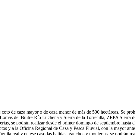
de coto de caza mayor o de caza menor de más de 500 hectáreas. Se proh
Lomas del Buitre-Río Luchena y Sierra de la Torrecilla, ZEPA Sierra d
rías, se podrán realizar desde el primer domingo de septiembre hasta el 
otos y a la Oficina Regional de Caza y Pesca Fluvial, con la mayor ante
águila real y en ese caso las batidas, ganchos y monterías, se podrán re