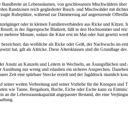
oße Bandbreite an Lebensräumen, von geschlossenen Mischwäldern über 
erden Randzonen reich gegliederter Busch- und Mischwälder mit dicht
rzugte Ruheplätze, während zur Dämmerung auf angrenzende Offenfläc
 Einzelgänger oder in kleinen Familienverbänden aus Ricke und Kitzen. 
Brunft, in der Jägersprache Blattzeit, fällt in den Hochsommer und reic
mehrere Monate, sodass die Kitze erst im Mai oder Juni gesetzt werden
bezeichnet, das weibliche als Ricke oder Geiß, der Nachwuchs im erst
setzt hat, gilt als Altricke. Diese Altersklassen sind die Grundlage de
der Ansitz an Kanzeln und Leitern in Wechseln, an Äsungsflächen und an
r Ausübung nur wenig und erlauben ein sicheres Ansprechen. Daneben h
etbarer Zeit eine spürbare Strecke erzielt und der Jagddruck räumlich kon
d seiner weiten Verbreitung und seiner Vorliebe für die Knospen und Tr
rten wie Tanne, Bergahorn, Buche, Eiche oder Esche kann zu Entmisc
n an die Lebensraumkapazität angepasster Bestand, der eine Verjüngu
haftung.