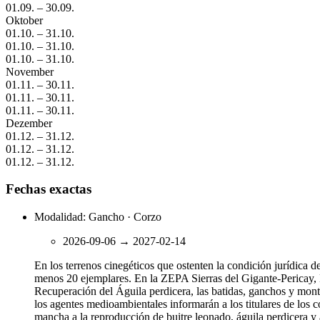
01.09.
–
30.09.
Oktober
01.10.
–
31.10.
01.10.
–
31.10.
01.10.
–
31.10.
November
01.11.
–
30.11.
01.11.
–
30.11.
01.11.
–
30.11.
Dezember
01.12.
–
31.12.
01.12.
–
31.12.
01.12.
–
31.12.
Fechas exactas
Modalidad: Gancho · Corzo
2026-09-06
→
2027-02-14
En los terrenos cinegéticos que ostenten la condición jurídica 
menos 20 ejemplares. En la ZEPA Sierras del Gigante-Pericay, 
Recuperación del Águila perdicera, las batidas, ganchos y monte
los agentes medioambientales informarán a los titulares de los c
mancha a la reproducción de buitre leonado, águila perdicera y 