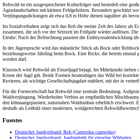
Rehwild ist ein ausgesprochener Kulturfolger und besiedelt eine gr
Agrarlandschaften mit kleinen Feldgehölzen. Besonders geschätzt w
Verjüngungsdickungen ab etwa 0,8 m Höhe dienen tagsüber als bevo
Im Sozialverhalten zeigt sich das Reh die meiste Zeit des Jahres als
zusammen, die sich vor der Setzzeit im Frühjahr wieder auflösen. Die 
Eiruhe: Nach der Befruchtung pausiert die Embryonalentwicklung über 
In der Jägersprache wird das männliche Stück als Bock oder Rehbock 
beziehungsweise Jährling beim Bock. Eine Ricke, die bereits einmal ge
werden darf.
Klassisch wird Rehwild als Einzeljagd bejagt. Im Mittelpunkt stehen 
Krone der Jagd gilt. Beide Formen beunruhigen das Wild bei korrekte
Revieren, als wichtige Gesellschaftsjagdart etabliert, mit der in vertr
Für die Forstwirtschaft hat Rehwild eine zentrale Bedeutung. Aufgrun
Waldverjüngung. Wiederholter Verbiss an empfindlichen Mischbauma
den klimaangepassten, naturnahen Waldumbau erheblich erschwert. Ei
deshalb als Leitbild einer modernen, weidgerechten Rehwildbewirtsc
Fuentes
Deutscher Jagdverband: Reh (Capreolus capreolus)
Deutscher Jagdverband: Jagdstatistik für einzelne Wildarten