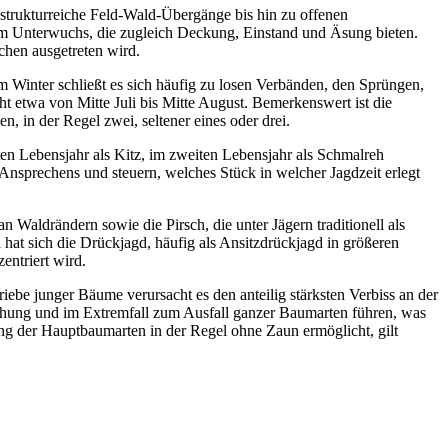
strukturreiche Feld-Wald-Übergänge bis hin zu offenen
em Unterwuchs, die zugleich Deckung, Einstand und Äsung bieten.
hen ausgetreten wird.
Im Winter schließt es sich häufig zu losen Verbänden, den Sprüngen,
ht etwa von Mitte Juli bis Mitte August. Bemerkenswert ist die
, in der Regel zwei, seltener eines oder drei.
en Lebensjahr als Kitz, im zweiten Lebensjahr als Schmalreh
s Ansprechens und steuern, welches Stück in welcher Jagdzeit erlegt
 Waldrändern sowie die Pirsch, die unter Jägern traditionell als
at sich die Drückjagd, häufig als Ansitzdrückjagd in größeren
zentriert wird.
iebe junger Bäume verursacht es den anteilig stärksten Verbiss an der
hung und im Extremfall zum Ausfall ganzer Baumarten führen, was
ng der Hauptbaumarten in der Regel ohne Zaun ermöglicht, gilt