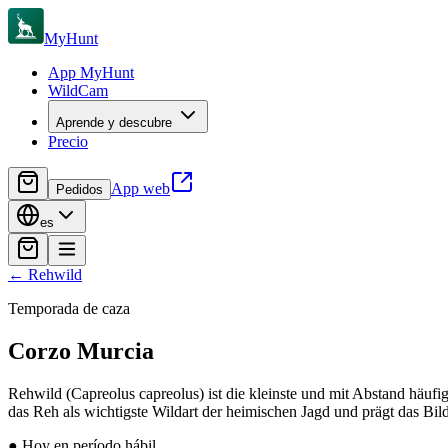
MyHunt
App MyHunt
WildCam
Aprende y descubre
Precio
App web
Pedidos
es
←
Rehwild
Temporada de caza
Corzo
Murcia
Rehwild (Capreolus capreolus) ist die kleinste und mit Abstand häufig
das Reh als wichtigste Wildart der heimischen Jagd und prägt das Bil
●
Hoy en período hábil