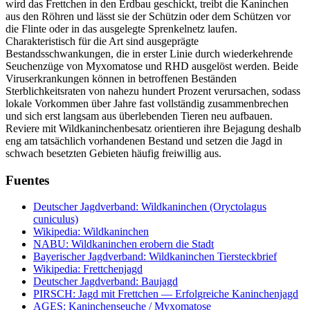
wird das Frettchen in den Erdbau geschickt, treibt die Kaninchen
aus den Röhren und lässt sie der Schützin oder dem Schützen vor
die Flinte oder in das ausgelegte Sprenkelnetz laufen.
Charakteristisch für die Art sind ausgeprägte
Bestandsschwankungen, die in erster Linie durch wiederkehrende
Seuchenzüge von Myxomatose und RHD ausgelöst werden. Beide
Viruserkrankungen können in betroffenen Beständen
Sterblichkeitsraten von nahezu hundert Prozent verursachen, sodass
lokale Vorkommen über Jahre fast vollständig zusammenbrechen
und sich erst langsam aus überlebenden Tieren neu aufbauen.
Reviere mit Wildkaninchenbesatz orientieren ihre Bejagung deshalb
eng am tatsächlich vorhandenen Bestand und setzen die Jagd in
schwach besetzten Gebieten häufig freiwillig aus.
Fuentes
Deutscher Jagdverband: Wildkaninchen (Oryctolagus
cuniculus)
Wikipedia: Wildkaninchen
NABU: Wildkaninchen erobern die Stadt
Bayerischer Jagdverband: Wildkaninchen Tiersteckbrief
Wikipedia: Frettchenjagd
Deutscher Jagdverband: Baujagd
PIRSCH: Jagd mit Frettchen — Erfolgreiche Kaninchenjagd
AGES: Kaninchenseuche / Myxomatose