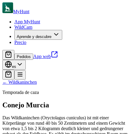
MyHunt
App MyHunt
WildCam
Aprende y descubre
Precio
App web
Pedidos
es
←
Wildkaninchen
Temporada de caza
Conejo
Murcia
Das Wildkaninchen (Oryctolagus cuniculus) ist mit einer
Körperlänge von rund 40 bis 50 Zentimetern und einem Gewicht
von etwa 1,5 bis 2 Kilogramm deutlich kleiner und gedrungener
gebaut als der Feldhase. Es zählt im deutschsprachigen Raum zum