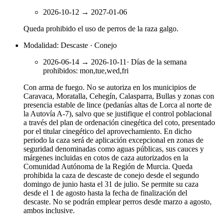
2026-10-12
→
2027-01-06
Queda prohibido el uso de perros de la raza galgo.
Modalidad: Descaste · Conejo
2026-06-14
→
2026-10-11
·
Días de la semana
prohibidos
:
mon,tue,wed,fri
Con arma de fuego. No se autoriza en los municipios de
Caravaca, Moratalla, Cehegín, Calasparra, Bullas y zonas con
presencia estable de lince (pedanías altas de Lorca al norte de
la Autovía A-7), salvo que se justifique el control poblacional
a través del plan de ordenación cinegética del coto, presentado
por el titular cinegético del aprovechamiento. En dicho
periodo la caza será de aplicación excepcional en zonas de
seguridad denominadas como aguas públicas, sus cauces y
márgenes incluidas en cotos de caza autorizados en la
Comunidad Autónoma de la Región de Murcia. Queda
prohibida la caza de descaste de conejo desde el segundo
domingo de junio hasta el 31 de julio. Se permite su caza
desde el 1 de agosto hasta la fecha de finalización del
descaste. No se podrán emplear perros desde marzo a agosto,
ambos inclusive.