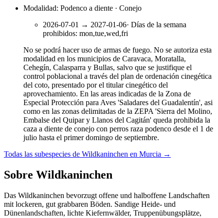
Modalidad: Podenco a diente · Conejo
2026-07-01
→
2027-01-06
·
Días de la semana
prohibidos
:
mon,tue,wed,fri
No se podrá hacer uso de armas de fuego. No se autoriza esta
modalidad en los municipios de Caravaca, Moratalla,
Cehegín, Calasparra y Bullas, salvo que se justifique el
control poblacional a través del plan de ordenación cinegética
del coto, presentado por el titular cinegético del
aprovechamiento. En las areas indicadas de la Zona de
Especial Protección para Aves 'Saladares del Guadalentín', asi
como en las zonas delimitadas de la ZEPA 'Sierra del Molino,
Embalse del Quipar y Llanos del Cagitán' queda prohibida la
caza a diente de conejo con perros raza podenco desde el 1 de
julio hasta el primer domingo de septiembre.
Todas las subespecies de Wildkaninchen en Murcia
→
Sobre Wildkaninchen
Das Wildkaninchen bevorzugt offene und halboffene Landschaften
mit lockeren, gut grabbaren Böden. Sandige Heide- und
Dünenlandschaften, lichte Kiefernwälder, Truppenübungsplätze,