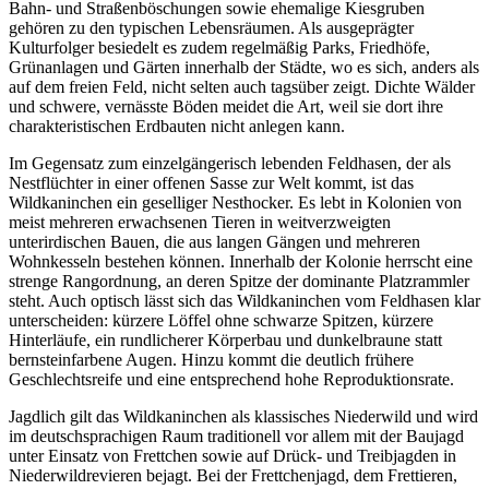
Bahn- und Straßenböschungen sowie ehemalige Kiesgruben
gehören zu den typischen Lebensräumen. Als ausgeprägter
Kulturfolger besiedelt es zudem regelmäßig Parks, Friedhöfe,
Grünanlagen und Gärten innerhalb der Städte, wo es sich, anders als
auf dem freien Feld, nicht selten auch tagsüber zeigt. Dichte Wälder
und schwere, vernässte Böden meidet die Art, weil sie dort ihre
charakteristischen Erdbauten nicht anlegen kann.
Im Gegensatz zum einzelgängerisch lebenden Feldhasen, der als
Nestflüchter in einer offenen Sasse zur Welt kommt, ist das
Wildkaninchen ein geselliger Nesthocker. Es lebt in Kolonien von
meist mehreren erwachsenen Tieren in weitverzweigten
unterirdischen Bauen, die aus langen Gängen und mehreren
Wohnkesseln bestehen können. Innerhalb der Kolonie herrscht eine
strenge Rangordnung, an deren Spitze der dominante Platzrammler
steht. Auch optisch lässt sich das Wildkaninchen vom Feldhasen klar
unterscheiden: kürzere Löffel ohne schwarze Spitzen, kürzere
Hinterläufe, ein rundlicherer Körperbau und dunkelbraune statt
bernsteinfarbene Augen. Hinzu kommt die deutlich frühere
Geschlechtsreife und eine entsprechend hohe Reproduktionsrate.
Jagdlich gilt das Wildkaninchen als klassisches Niederwild und wird
im deutschsprachigen Raum traditionell vor allem mit der Baujagd
unter Einsatz von Frettchen sowie auf Drück- und Treibjagden in
Niederwildrevieren bejagt. Bei der Frettchenjagd, dem Frettieren,