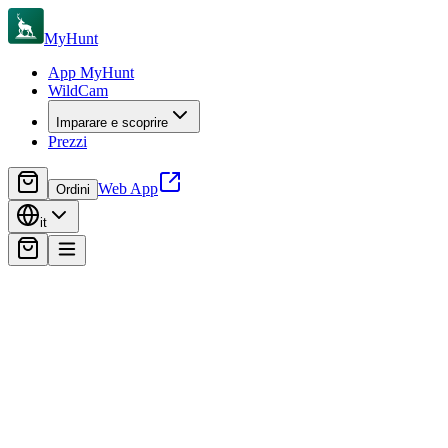
MyHunt
App MyHunt
WildCam
Imparare e scoprire
Prezzi
Web App
Ordini
it