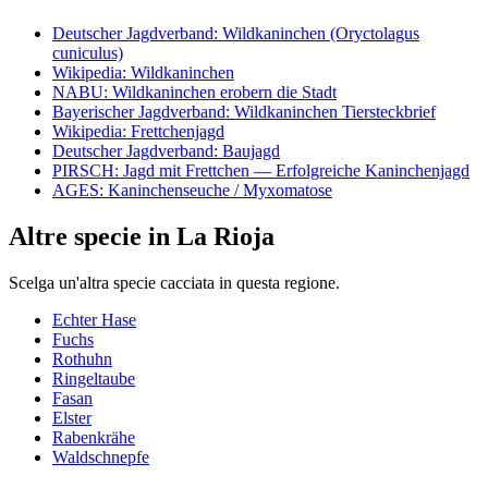
Deutscher Jagdverband: Wildkaninchen (Oryctolagus
cuniculus)
Wikipedia: Wildkaninchen
NABU: Wildkaninchen erobern die Stadt
Bayerischer Jagdverband: Wildkaninchen Tiersteckbrief
Wikipedia: Frettchenjagd
Deutscher Jagdverband: Baujagd
PIRSCH: Jagd mit Frettchen — Erfolgreiche Kaninchenjagd
AGES: Kaninchenseuche / Myxomatose
Altre specie in La Rioja
Scelga un'altra specie cacciata in questa regione.
Echter Hase
Fuchs
Rothuhn
Ringeltaube
Fasan
Elster
Rabenkrähe
Waldschnepfe