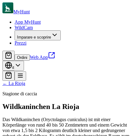
MyHunt
App MyHunt
WildCam
Imparare e scoprire
Prezzi
Web App
Ordini
it
←
La Rioja
Stagione di caccia
Wildkaninchen
La Rioja
Das Wildkaninchen (Oryctolagus cuniculus) ist mit einer
Körperlänge von rund 40 bis 50 Zentimetern und einem Gewicht
von etwa 1,5 bis 2 Kilogramm deutlich kleiner und gedrungener
gebaut als der Feldhase. Es zählt im deutschsprachigen Raum zum