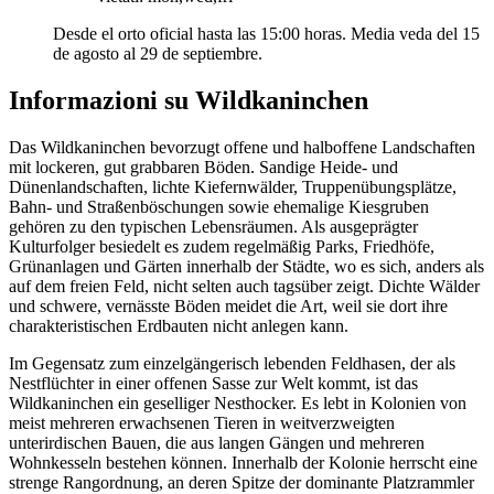
Desde el orto oficial hasta las 15:00 horas. Media veda del 15
de agosto al 29 de septiembre.
Informazioni su Wildkaninchen
Das Wildkaninchen bevorzugt offene und halboffene Landschaften
mit lockeren, gut grabbaren Böden. Sandige Heide- und
Dünenlandschaften, lichte Kiefernwälder, Truppenübungsplätze,
Bahn- und Straßenböschungen sowie ehemalige Kiesgruben
gehören zu den typischen Lebensräumen. Als ausgeprägter
Kulturfolger besiedelt es zudem regelmäßig Parks, Friedhöfe,
Grünanlagen und Gärten innerhalb der Städte, wo es sich, anders als
auf dem freien Feld, nicht selten auch tagsüber zeigt. Dichte Wälder
und schwere, vernässte Böden meidet die Art, weil sie dort ihre
charakteristischen Erdbauten nicht anlegen kann.
Im Gegensatz zum einzelgängerisch lebenden Feldhasen, der als
Nestflüchter in einer offenen Sasse zur Welt kommt, ist das
Wildkaninchen ein geselliger Nesthocker. Es lebt in Kolonien von
meist mehreren erwachsenen Tieren in weitverzweigten
unterirdischen Bauen, die aus langen Gängen und mehreren
Wohnkesseln bestehen können. Innerhalb der Kolonie herrscht eine
strenge Rangordnung, an deren Spitze der dominante Platzrammler