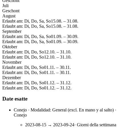
Geschont
Juli
Geschont
August
Erlaubt am: Di, Do, Sa, So
15.08.
–
31.08.
Erlaubt am: Di, Do, Sa, So
15.08.
–
31.08.
September
Erlaubt am: Di, Do, Sa, So
01.09.
–
30.09.
Erlaubt am: Di, Do, Sa, So
01.09.
–
30.09.
Oktober
Erlaubt am: Di, Do, So
12.10.
–
31.10.
Erlaubt am: Di, Do, So
12.10.
–
31.10.
November
Erlaubt am: Di, Do, So
01.11.
–
30.11.
Erlaubt am: Di, Do, So
01.11.
–
30.11.
Dezember
Erlaubt am: Di, Do, So
01.12.
–
31.12.
Erlaubt am: Di, Do, So
01.12.
–
31.12.
Date esatte
Conejo · Modalidad: General (excl. En mano y al salto) ·
Conejo
2023-08-15
→
2023-09-24
·
Giorni della settimana