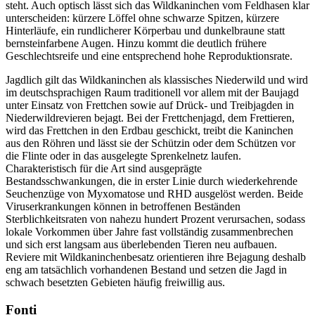
steht. Auch optisch lässt sich das Wildkaninchen vom Feldhasen klar
unterscheiden: kürzere Löffel ohne schwarze Spitzen, kürzere
Hinterläufe, ein rundlicherer Körperbau und dunkelbraune statt
bernsteinfarbene Augen. Hinzu kommt die deutlich frühere
Geschlechtsreife und eine entsprechend hohe Reproduktionsrate.
Jagdlich gilt das Wildkaninchen als klassisches Niederwild und wird
im deutschsprachigen Raum traditionell vor allem mit der Baujagd
unter Einsatz von Frettchen sowie auf Drück- und Treibjagden in
Niederwildrevieren bejagt. Bei der Frettchenjagd, dem Frettieren,
wird das Frettchen in den Erdbau geschickt, treibt die Kaninchen
aus den Röhren und lässt sie der Schützin oder dem Schützen vor
die Flinte oder in das ausgelegte Sprenkelnetz laufen.
Charakteristisch für die Art sind ausgeprägte
Bestandsschwankungen, die in erster Linie durch wiederkehrende
Seuchenzüge von Myxomatose und RHD ausgelöst werden. Beide
Viruserkrankungen können in betroffenen Beständen
Sterblichkeitsraten von nahezu hundert Prozent verursachen, sodass
lokale Vorkommen über Jahre fast vollständig zusammenbrechen
und sich erst langsam aus überlebenden Tieren neu aufbauen.
Reviere mit Wildkaninchenbesatz orientieren ihre Bejagung deshalb
eng am tatsächlich vorhandenen Bestand und setzen die Jagd in
schwach besetzten Gebieten häufig freiwillig aus.
Fonti