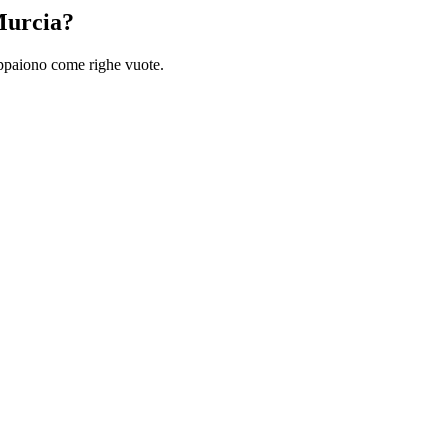
Murcia?
 appaiono come righe vuote.