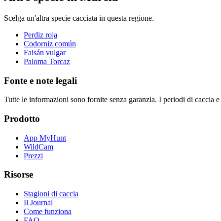
Scelga un'altra specie cacciata in questa regione.
Perdiz roja
Codorniz común
Faisán vulgar
Paloma Torcaz
Fonte e note legali
Tutte le informazioni sono fornite senza garanzia. I periodi di caccia e
Prodotto
App MyHunt
WildCam
Prezzi
Risorse
Stagioni di caccia
Il Journal
Come funziona
FAQ