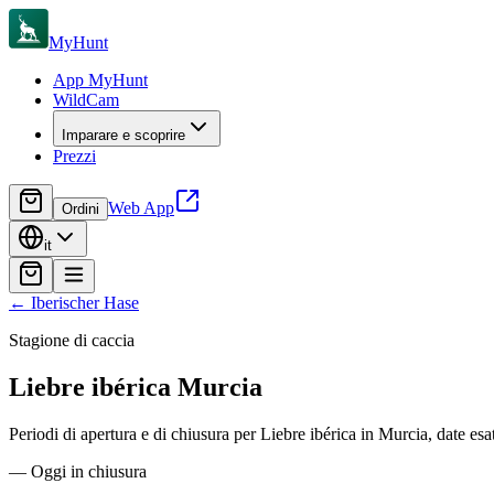
MyHunt
App MyHunt
WildCam
Imparare e scoprire
Prezzi
Web App
Ordini
it
←
Iberischer Hase
Stagione di caccia
Liebre ibérica
Murcia
Periodi di apertura e di chiusura per Liebre ibérica in Murcia, date esatt
—
Oggi in chiusura