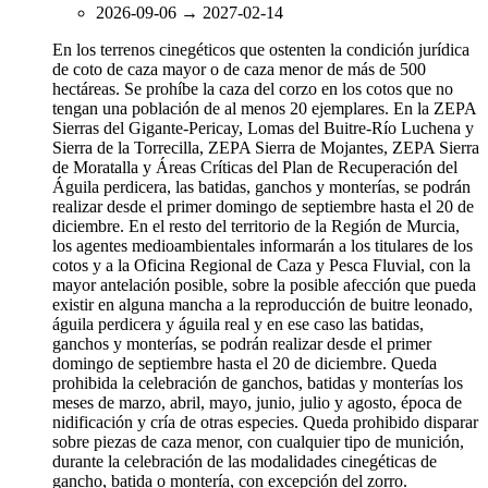
2026-09-06
→
2027-02-14
En los terrenos cinegéticos que ostenten la condición jurídica
de coto de caza mayor o de caza menor de más de 500
hectáreas. Se prohíbe la caza del corzo en los cotos que no
tengan una población de al menos 20 ejemplares. En la ZEPA
Sierras del Gigante-Pericay, Lomas del Buitre-Río Luchena y
Sierra de la Torrecilla, ZEPA Sierra de Mojantes, ZEPA Sierra
de Moratalla y Áreas Críticas del Plan de Recuperación del
Águila perdicera, las batidas, ganchos y monterías, se podrán
realizar desde el primer domingo de septiembre hasta el 20 de
diciembre. En el resto del territorio de la Región de Murcia,
los agentes medioambientales informarán a los titulares de los
cotos y a la Oficina Regional de Caza y Pesca Fluvial, con la
mayor antelación posible, sobre la posible afección que pueda
existir en alguna mancha a la reproducción de buitre leonado,
águila perdicera y águila real y en ese caso las batidas,
ganchos y monterías, se podrán realizar desde el primer
domingo de septiembre hasta el 20 de diciembre. Queda
prohibida la celebración de ganchos, batidas y monterías los
meses de marzo, abril, mayo, junio, julio y agosto, época de
nidificación y cría de otras especies. Queda prohibido disparar
sobre piezas de caza menor, con cualquier tipo de munición,
durante la celebración de las modalidades cinegéticas de
gancho, batida o montería, con excepción del zorro.