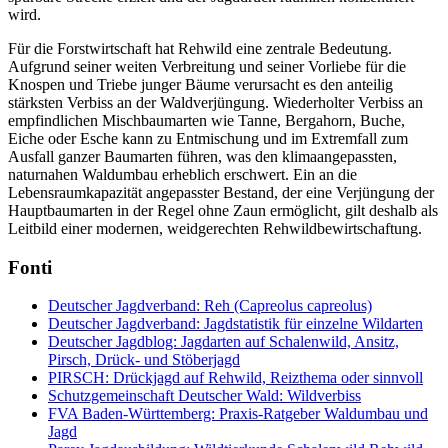
wird.
Für die Forstwirtschaft hat Rehwild eine zentrale Bedeutung.
Aufgrund seiner weiten Verbreitung und seiner Vorliebe für die
Knospen und Triebe junger Bäume verursacht es den anteilig
stärksten Verbiss an der Waldverjüngung. Wiederholter Verbiss an
empfindlichen Mischbaumarten wie Tanne, Bergahorn, Buche,
Eiche oder Esche kann zu Entmischung und im Extremfall zum
Ausfall ganzer Baumarten führen, was den klimaangepassten,
naturnahen Waldumbau erheblich erschwert. Ein an die
Lebensraumkapazität angepasster Bestand, der eine Verjüngung der
Hauptbaumarten in der Regel ohne Zaun ermöglicht, gilt deshalb als
Leitbild einer modernen, weidgerechten Rehwildbewirtschaftung.
Fonti
Deutscher Jagdverband: Reh (Capreolus capreolus)
Deutscher Jagdverband: Jagdstatistik für einzelne Wildarten
Deutscher Jagdblog: Jagdarten auf Schalenwild, Ansitz,
Pirsch, Drück- und Stöberjagd
PIRSCH: Drückjagd auf Rehwild, Reizthema oder sinnvoll
Schutzgemeinschaft Deutscher Wald: Wildverbiss
FVA Baden-Württemberg: Praxis-Ratgeber Waldumbau und
Jagd