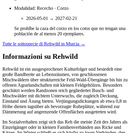
Modalidad: Rececho · Corzo
2026-05-01
→
2027-02-21
Se prohíbe la caza del corzo en los cotos que no tengan una
población de al menos 20 ejemplares.
Tutte le sottospecie di Rehwild in Murcia
→
Informazioni su Rehwild
Rehwild ist ein ausgesprochener Kulturfolger und besiedelt eine
große Bandbreite an Lebensräumen, von geschlossenen
Mischwäldern über strukturreiche Feld-Wald-Übergänge bis hin zu
offenen Agrarlandschaften mit kleinen Feldgehölzen. Besonders
geschätzt werden Randzonen reich gegliederter Busch- und
Mischwälder mit dichtem Unterwuchs, die zugleich Deckung,
Einstand und Äsung bieten. Verjüngungsdickungen ab etwa 0,8 m
Höhe dienen tagsüber als bevorzugte Ruheplätze, während zur
Dämmerung auf angrenzende Offenflächen ausgetreten wird.
Im Sozialverhalten zeigt sich das Reh die meiste Zeit des Jahres als
Einzelgänger oder in kleinen Familienverbänden aus Ricke und
Kitzen. Im Winter schließt es sich häufig zu losen Verbänden, den