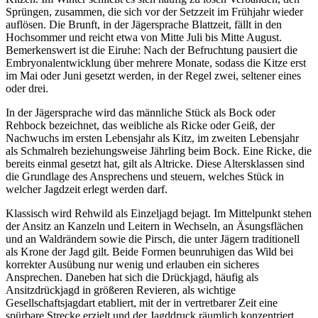
Sprüngen, zusammen, die sich vor der Setzzeit im Frühjahr wieder
auflösen. Die Brunft, in der Jägersprache Blattzeit, fällt in den
Hochsommer und reicht etwa von Mitte Juli bis Mitte August.
Bemerkenswert ist die Eiruhe: Nach der Befruchtung pausiert die
Embryonalentwicklung über mehrere Monate, sodass die Kitze erst
im Mai oder Juni gesetzt werden, in der Regel zwei, seltener eines
oder drei.
In der Jägersprache wird das männliche Stück als Bock oder
Rehbock bezeichnet, das weibliche als Ricke oder Geiß, der
Nachwuchs im ersten Lebensjahr als Kitz, im zweiten Lebensjahr
als Schmalreh beziehungsweise Jährling beim Bock. Eine Ricke, die
bereits einmal gesetzt hat, gilt als Altricke. Diese Altersklassen sind
die Grundlage des Ansprechens und steuern, welches Stück in
welcher Jagdzeit erlegt werden darf.
Klassisch wird Rehwild als Einzeljagd bejagt. Im Mittelpunkt stehen
der Ansitz an Kanzeln und Leitern in Wechseln, an Äsungsflächen
und an Waldrändern sowie die Pirsch, die unter Jägern traditionell
als Krone der Jagd gilt. Beide Formen beunruhigen das Wild bei
korrekter Ausübung nur wenig und erlauben ein sicheres
Ansprechen. Daneben hat sich die Drückjagd, häufig als
Ansitzdrückjagd in größeren Revieren, als wichtige
Gesellschaftsjagdart etabliert, mit der in vertretbarer Zeit eine
spürbare Strecke erzielt und der Jagddruck räumlich konzentriert