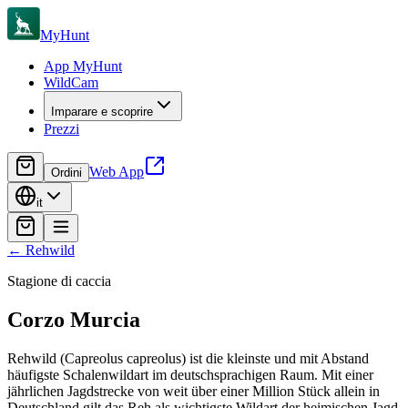
MyHunt
App MyHunt
WildCam
Imparare e scoprire
Prezzi
Web App
Ordini
it
←
Rehwild
Stagione di caccia
Corzo
Murcia
Rehwild (Capreolus capreolus) ist die kleinste und mit Abstand
häufigste Schalenwildart im deutschsprachigen Raum. Mit einer
jährlichen Jagdstrecke von weit über einer Million Stück allein in
Deutschland gilt das Reh als wichtigste Wildart der heimischen Jagd