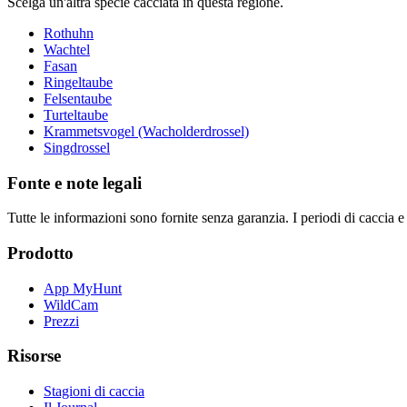
Scelga un'altra specie cacciata in questa regione.
Rothuhn
Wachtel
Fasan
Ringeltaube
Felsentaube
Turteltaube
Krammetsvogel (Wacholderdrossel)
Singdrossel
Fonte e note legali
Tutte le informazioni sono fornite senza garanzia. I periodi di caccia e
Prodotto
App MyHunt
WildCam
Prezzi
Risorse
Stagioni di caccia