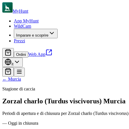
MyHunt
App MyHunt
WildCam
Imparare e scoprire
Prezzi
Web App
Ordini
it
←
Murcia
Stagione di caccia
Zorzal charlo (Turdus viscivorus)
Murcia
Periodi di apertura e di chiusura per Zorzal charlo (Turdus viscivorus) i
—
Oggi in chiusura