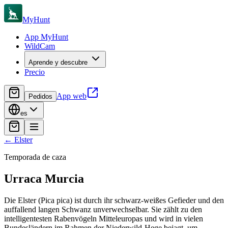
MyHunt
App MyHunt
WildCam
Aprende y descubre
Precio
App web
Pedidos
es
←
Elster
Temporada de caza
Urraca
Murcia
Die Elster (Pica pica) ist durch ihr schwarz-weißes Gefieder und den
auffallend langen Schwanz unverwechselbar. Sie zählt zu den
intelligentesten Rabenvögeln Mitteleuropas und wird in vielen
Bundesländern im Rahmen der Niederwild-Hege bejagt, um