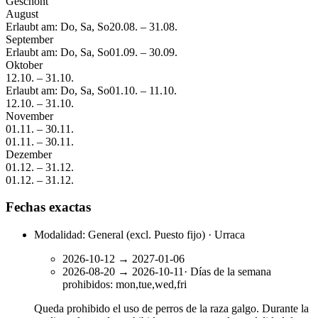
Geschont
August
Erlaubt am: Do, Sa, So
20.08.
–
31.08.
September
Erlaubt am: Do, Sa, So
01.09.
–
30.09.
Oktober
12.10.
–
31.10.
Erlaubt am: Do, Sa, So
01.10.
–
11.10.
12.10.
–
31.10.
November
01.11.
–
30.11.
01.11.
–
30.11.
Dezember
01.12.
–
31.12.
01.12.
–
31.12.
Fechas exactas
Modalidad: General (excl. Puesto fijo) · Urraca
2026-10-12
→
2027-01-06
2026-08-20
→
2026-10-11
·
Días de la semana
prohibidos
:
mon,tue,wed,fri
Queda prohibido el uso de perros de la raza galgo. Durante la