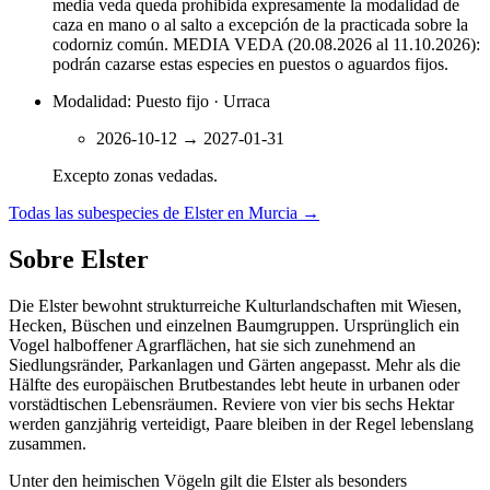
media veda queda prohibida expresamente la modalidad de
caza en mano o al salto a excepción de la practicada sobre la
codorniz común. MEDIA VEDA (20.08.2026 al 11.10.2026):
podrán cazarse estas especies en puestos o aguardos fijos.
Modalidad: Puesto fijo · Urraca
2026-10-12
→
2027-01-31
Excepto zonas vedadas.
Todas las subespecies de Elster en Murcia
→
Sobre Elster
Die Elster bewohnt strukturreiche Kulturlandschaften mit Wiesen,
Hecken, Büschen und einzelnen Baumgruppen. Ursprünglich ein
Vogel halboffener Agrarflächen, hat sie sich zunehmend an
Siedlungsränder, Parkanlagen und Gärten angepasst. Mehr als die
Hälfte des europäischen Brutbestandes lebt heute in urbanen oder
vorstädtischen Lebensräumen. Reviere von vier bis sechs Hektar
werden ganzjährig verteidigt, Paare bleiben in der Regel lebenslang
zusammen.
Unter den heimischen Vögeln gilt die Elster als besonders