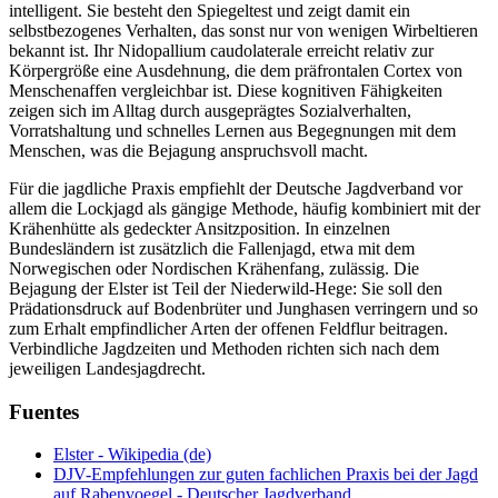
intelligent. Sie besteht den Spiegeltest und zeigt damit ein
selbstbezogenes Verhalten, das sonst nur von wenigen Wirbeltieren
bekannt ist. Ihr Nidopallium caudolaterale erreicht relativ zur
Körpergröße eine Ausdehnung, die dem präfrontalen Cortex von
Menschenaffen vergleichbar ist. Diese kognitiven Fähigkeiten
zeigen sich im Alltag durch ausgeprägtes Sozialverhalten,
Vorratshaltung und schnelles Lernen aus Begegnungen mit dem
Menschen, was die Bejagung anspruchsvoll macht.
Für die jagdliche Praxis empfiehlt der Deutsche Jagdverband vor
allem die Lockjagd als gängige Methode, häufig kombiniert mit der
Krähenhütte als gedeckter Ansitzposition. In einzelnen
Bundesländern ist zusätzlich die Fallenjagd, etwa mit dem
Norwegischen oder Nordischen Krähenfang, zulässig. Die
Bejagung der Elster ist Teil der Niederwild-Hege: Sie soll den
Prädationsdruck auf Bodenbrüter und Junghasen verringern und so
zum Erhalt empfindlicher Arten der offenen Feldflur beitragen.
Verbindliche Jagdzeiten und Methoden richten sich nach dem
jeweiligen Landesjagdrecht.
Fuentes
Elster - Wikipedia (de)
DJV-Empfehlungen zur guten fachlichen Praxis bei der Jagd
auf Rabenvoegel - Deutscher Jagdverband