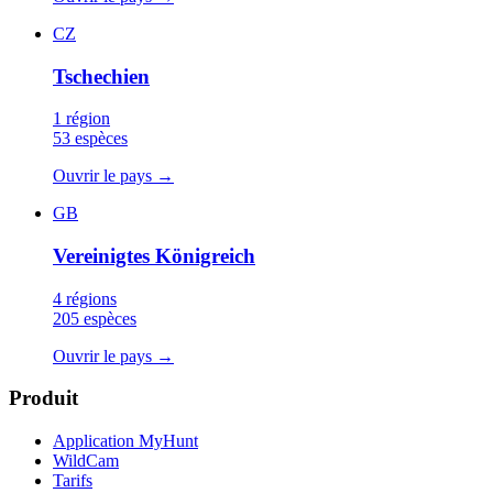
CZ
Tschechien
1 région
53 espèces
Ouvrir le pays
→
GB
Vereinigtes Königreich
4 régions
205 espèces
Ouvrir le pays
→
Produit
Application MyHunt
WildCam
Tarifs