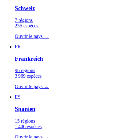
Schweiz
7 régions
255 espèces
Ouvrir le pays
→
FR
Frankreich
96 régions
3 969 espèces
Ouvrir le pays
→
ES
Spanien
15 régions
1 406 espèces
Ouvrir le pays
→