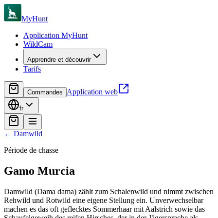
MyHunt
Application MyHunt
WildCam
Apprendre et découvrir
Tarifs
Application web
Commandes
fr
←
Damwild
Période de chasse
Gamo
Murcia
Damwild (Dama dama) zählt zum Schalenwild und nimmt zwischen
Rehwild und Rotwild eine eigene Stellung ein. Unverwechselbar
machen es das oft geflecktes Sommerhaar mit Aalstrich sowie das
Schaufelgeweih des reifen Hirsches, der in der Jägersprache als