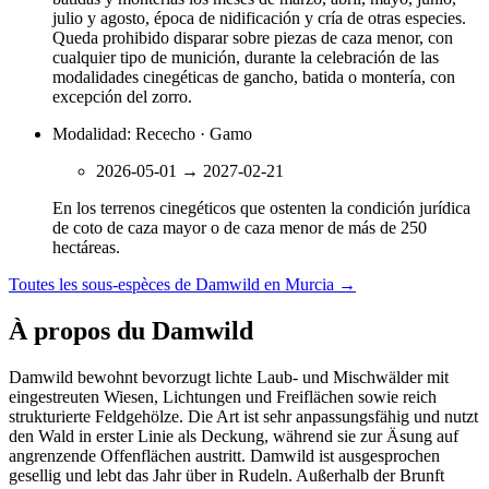
julio y agosto, época de nidificación y cría de otras especies.
Queda prohibido disparar sobre piezas de caza menor, con
cualquier tipo de munición, durante la celebración de las
modalidades cinegéticas de gancho, batida o montería, con
excepción del zorro.
Modalidad: Rececho · Gamo
2026-05-01
→
2027-02-21
En los terrenos cinegéticos que ostenten la condición jurídica
de coto de caza mayor o de caza menor de más de 250
hectáreas.
Toutes les sous-espèces de Damwild en Murcia
→
À propos du Damwild
Damwild bewohnt bevorzugt lichte Laub- und Mischwälder mit
eingestreuten Wiesen, Lichtungen und Freiflächen sowie reich
strukturierte Feldgehölze. Die Art ist sehr anpassungsfähig und nutzt
den Wald in erster Linie als Deckung, während sie zur Äsung auf
angrenzende Offenflächen austritt. Damwild ist ausgesprochen
gesellig und lebt das Jahr über in Rudeln. Außerhalb der Brunft