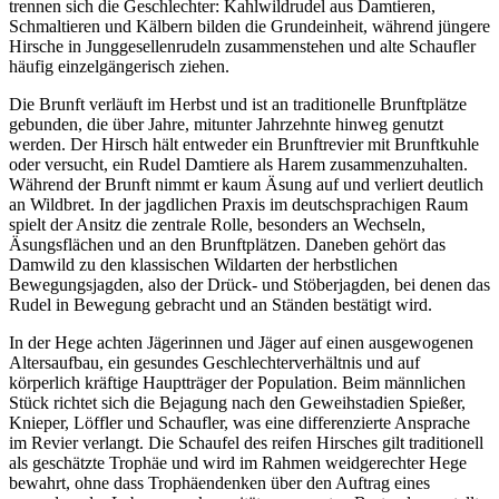
trennen sich die Geschlechter: Kahlwildrudel aus Damtieren,
Schmaltieren und Kälbern bilden die Grundeinheit, während jüngere
Hirsche in Junggesellenrudeln zusammenstehen und alte Schaufler
häufig einzelgängerisch ziehen.
Die Brunft verläuft im Herbst und ist an traditionelle Brunftplätze
gebunden, die über Jahre, mitunter Jahrzehnte hinweg genutzt
werden. Der Hirsch hält entweder ein Brunftrevier mit Brunftkuhle
oder versucht, ein Rudel Damtiere als Harem zusammenzuhalten.
Während der Brunft nimmt er kaum Äsung auf und verliert deutlich
an Wildbret. In der jagdlichen Praxis im deutschsprachigen Raum
spielt der Ansitz die zentrale Rolle, besonders an Wechseln,
Äsungsflächen und an den Brunftplätzen. Daneben gehört das
Damwild zu den klassischen Wildarten der herbstlichen
Bewegungsjagden, also der Drück- und Stöberjagden, bei denen das
Rudel in Bewegung gebracht und an Ständen bestätigt wird.
In der Hege achten Jägerinnen und Jäger auf einen ausgewogenen
Altersaufbau, ein gesundes Geschlechterverhältnis und auf
körperlich kräftige Hauptträger der Population. Beim männlichen
Stück richtet sich die Bejagung nach den Geweihstadien Spießer,
Knieper, Löffler und Schaufler, was eine differenzierte Ansprache
im Revier verlangt. Die Schaufel des reifen Hirsches gilt traditionell
als geschätzte Trophäe und wird im Rahmen weidgerechter Hege
bewahrt, ohne dass Trophäendenken über den Auftrag eines