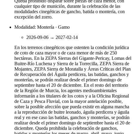
Queda prohibido disparar sobre piezas de caza menor, con
cualquier tipo de munición, durante la celebración de las
modalidades cinegéticas de gancho, batida o montería, con
excepción del zorro.
Modalidad: Montería · Gamo
2026-09-06
→
2027-02-14
En los terrenos cinegéticos que ostenten la condición jurídica
de coto de caza mayor o de caza menor de más de 250
hectáreas. En la ZEPA Sierras del Gigante-Pericay, Lomas del
Buitre-Río Luchena y Sierra de la Torrecilla, ZEPA Sierra de
Mojantes, ZEPA Sierra de Moratalla y Áreas Críticas del Plan
de Recuperación del Águila perdicera, las batidas, ganchos y
monterías, se podrán realizar desde el primer domingo de
septiembre hasta el 20 de diciembre. En el resto del territorio
de la Región de Murcia, los agentes medioambientales
informarán a los titulares de los cotos y a la Oficina Regional
de Caza y Pesca Fluvial, con la mayor antelación posible,
sobre la posible afección que pueda existir en alguna mancha
a la reproducción de buitre leonado, águila perdicera y águila
real y en ese caso las batidas, ganchos y monterías, se podrán
realizar desde el primer domingo de septiembre hasta el 20 de
diciembre. Queda prohibida la celebración de ganchos,
batidas y monterías los meses de marzo, abril, mayo, junio,