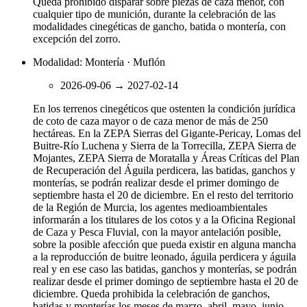
Queda prohibido disparar sobre piezas de caza menor, con
cualquier tipo de munición, durante la celebración de las
modalidades cinegéticas de gancho, batida o montería, con
excepción del zorro.
Modalidad: Montería · Muflón
2026-09-06
→
2027-02-14
En los terrenos cinegéticos que ostenten la condición jurídica
de coto de caza mayor o de caza menor de más de 250
hectáreas. En la ZEPA Sierras del Gigante-Pericay, Lomas del
Buitre-Río Luchena y Sierra de la Torrecilla, ZEPA Sierra de
Mojantes, ZEPA Sierra de Moratalla y Áreas Críticas del Plan
de Recuperación del Águila perdicera, las batidas, ganchos y
monterías, se podrán realizar desde el primer domingo de
septiembre hasta el 20 de diciembre. En el resto del territorio
de la Región de Murcia, los agentes medioambientales
informarán a los titulares de los cotos y a la Oficina Regional
de Caza y Pesca Fluvial, con la mayor antelación posible,
sobre la posible afección que pueda existir en alguna mancha
a la reproducción de buitre leonado, águila perdicera y águila
real y en ese caso las batidas, ganchos y monterías, se podrán
realizar desde el primer domingo de septiembre hasta el 20 de
diciembre. Queda prohibida la celebración de ganchos,
batidas y monterías los meses de marzo, abril, mayo, junio,