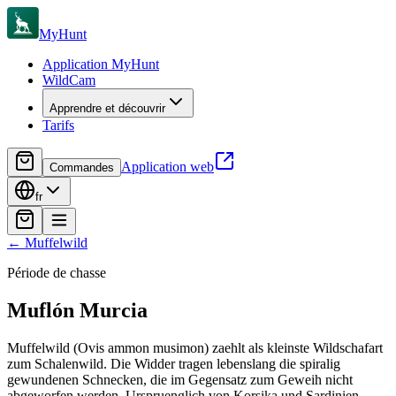
MyHunt
Application MyHunt
WildCam
Apprendre et découvrir
Tarifs
Application web
Commandes
fr
←
Muffelwild
Période de chasse
Muflón
Murcia
Muffelwild (Ovis ammon musimon) zaehlt als kleinste Wildschafart
zum Schalenwild. Die Widder tragen lebenslang die spiralig
gewundenen Schnecken, die im Gegensatz zum Geweih nicht
abgeworfen werden. Urspruenglich von Korsika und Sardinien