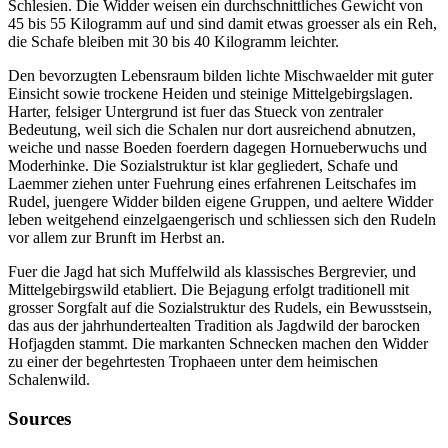
Schlesien. Die Widder weisen ein durchschnittliches Gewicht von
45 bis 55 Kilogramm auf und sind damit etwas groesser als ein Reh,
die Schafe bleiben mit 30 bis 40 Kilogramm leichter.
Den bevorzugten Lebensraum bilden lichte Mischwaelder mit guter
Einsicht sowie trockene Heiden und steinige Mittelgebirgslagen.
Harter, felsiger Untergrund ist fuer das Stueck von zentraler
Bedeutung, weil sich die Schalen nur dort ausreichend abnutzen,
weiche und nasse Boeden foerdern dagegen Hornueberwuchs und
Moderhinke. Die Sozialstruktur ist klar gegliedert, Schafe und
Laemmer ziehen unter Fuehrung eines erfahrenen Leitschafes im
Rudel, juengere Widder bilden eigene Gruppen, und aeltere Widder
leben weitgehend einzelgaengerisch und schliessen sich den Rudeln
vor allem zur Brunft im Herbst an.
Fuer die Jagd hat sich Muffelwild als klassisches Bergrevier, und
Mittelgebirgswild etabliert. Die Bejagung erfolgt traditionell mit
grosser Sorgfalt auf die Sozialstruktur des Rudels, ein Bewusstsein,
das aus der jahrhundertealten Tradition als Jagdwild der barocken
Hofjagden stammt. Die markanten Schnecken machen den Widder
zu einer der begehrtesten Trophaeen unter dem heimischen
Schalenwild.
Sources