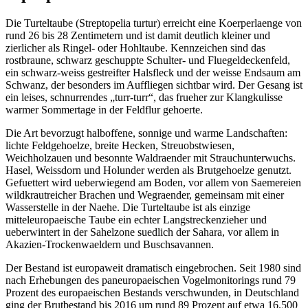
Die Turteltaube (Streptopelia turtur) erreicht eine Koerperlaenge von
rund 26 bis 28 Zentimetern und ist damit deutlich kleiner und
zierlicher als Ringel- oder Hohltaube. Kennzeichen sind das
rostbraune, schwarz geschuppte Schulter- und Fluegeldeckenfeld,
ein schwarz-weiss gestreifter Halsfleck und der weisse Endsaum am
Schwanz, der besonders im Auffliegen sichtbar wird. Der Gesang ist
ein leises, schnurrendes „turr-turr“, das frueher zur Klangkulisse
warmer Sommertage in der Feldflur gehoerte.
Die Art bevorzugt halboffene, sonnige und warme Landschaften:
lichte Feldgehoelze, breite Hecken, Streuobstwiesen,
Weichholzauen und besonnte Waldraender mit Strauchunterwuchs.
Hasel, Weissdorn und Holunder werden als Brutgehoelze genutzt.
Gefuettert wird ueberwiegend am Boden, vor allem von Saemereien
wildkrautreicher Brachen und Wegraender, gemeinsam mit einer
Wasserstelle in der Naehe. Die Turteltaube ist als einzige
mitteleuropaeische Taube ein echter Langstreckenzieher und
ueberwintert in der Sahelzone suedlich der Sahara, vor allem in
Akazien-Trockenwaeldern und Buschsavannen.
Der Bestand ist europaweit dramatisch eingebrochen. Seit 1980 sind
nach Erhebungen des paneuropaeischen Vogelmonitorings rund 79
Prozent des europaeischen Bestands verschwunden, in Deutschland
ging der Brutbestand bis 2016 um rund 89 Prozent auf etwa 16.500