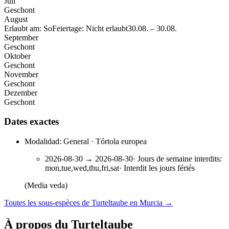
Juli
Geschont
August
Erlaubt am: So
Feiertage: Nicht erlaubt
30.08.
–
30.08.
September
Geschont
Oktober
Geschont
November
Geschont
Dezember
Geschont
Dates exactes
Modalidad: General · Tórtola europea
2026-08-30
→
2026-08-30
·
Jours de semaine interdits
:
mon,tue,wed,thu,fri,sat
·
Interdit les jours fériés
(Media veda)
Toutes les sous-espèces de Turteltaube en Murcia
→
À propos du Turteltaube