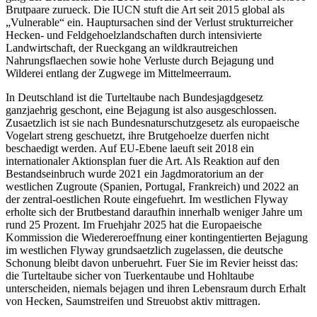
Brutpaare zurueck. Die IUCN stuft die Art seit 2015 global als
„Vulnerable“ ein. Hauptursachen sind der Verlust strukturreicher
Hecken- und Feldgehoelzlandschaften durch intensivierte
Landwirtschaft, der Rueckgang an wildkrautreichen
Nahrungsflaechen sowie hohe Verluste durch Bejagung und
Wilderei entlang der Zugwege im Mittelmeerraum.
In Deutschland ist die Turteltaube nach Bundesjagdgesetz
ganzjaehrig geschont, eine Bejagung ist also ausgeschlossen.
Zusaetzlich ist sie nach Bundesnaturschutzgesetz als europaeische
Vogelart streng geschuetzt, ihre Brutgehoelze duerfen nicht
beschaedigt werden. Auf EU-Ebene laeuft seit 2018 ein
internationaler Aktionsplan fuer die Art. Als Reaktion auf den
Bestandseinbruch wurde 2021 ein Jagdmoratorium an der
westlichen Zugroute (Spanien, Portugal, Frankreich) und 2022 an
der zentral-oestlichen Route eingefuehrt. Im westlichen Flyway
erholte sich der Brutbestand daraufhin innerhalb weniger Jahre um
rund 25 Prozent. Im Fruehjahr 2025 hat die Europaeische
Kommission die Wiedereroeffnung einer kontingentierten Bejagung
im westlichen Flyway grundsaetzlich zugelassen, die deutsche
Schonung bleibt davon unberuehrt. Fuer Sie im Revier heisst das:
die Turteltaube sicher von Tuerkentaube und Hohltaube
unterscheiden, niemals bejagen und ihren Lebensraum durch Erhalt
von Hecken, Saumstreifen und Streuobst aktiv mittragen.