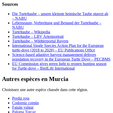
Sources
Die Turteltaube – unsere kleinste heimische Taube stuerzt ab
– NABU
Lebensraum, Verbreitung und Bestand der Turteltaube –
NABU
Turteltaube – Wikipedia
Turteltaube – LBV Artenportrait
Turteltaube – Wildtierportal Bayern
International Single Species Action Plan for the European
turtle-dove (2018 to 2028) – EU Publications Office
Science-based adaptive harvest management delivers
population recovery in the European Turtle Dove – PECBMS
EU Commission gives green light to reopen hunting season
for Turtle-dove – BirdLife International
Autres espèces en Murcia
Choisissez une autre espèce chassée dans cette région.
Perdiz roja
Codorniz común
Faisán vulgar
Paloma Torcaz