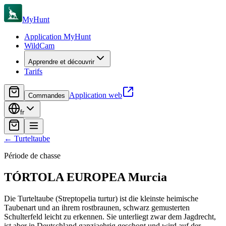
MyHunt
Application MyHunt
WildCam
Apprendre et découvrir
Tarifs
Application web
Commandes
fr
←
Turteltaube
Période de chasse
TÓRTOLA EUROPEA
Murcia
Die Turteltaube (Streptopelia turtur) ist die kleinste heimische
Taubenart und an ihrem rostbraunen, schwarz gemusterten
Schulterfeld leicht zu erkennen. Sie unterliegt zwar dem Jagdrecht,
ist aber in Deutschland ganzjaehrig geschont und wird auf der