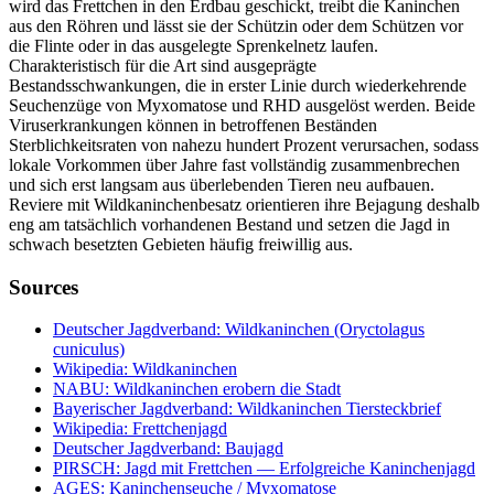
wird das Frettchen in den Erdbau geschickt, treibt die Kaninchen
aus den Röhren und lässt sie der Schützin oder dem Schützen vor
die Flinte oder in das ausgelegte Sprenkelnetz laufen.
Charakteristisch für die Art sind ausgeprägte
Bestandsschwankungen, die in erster Linie durch wiederkehrende
Seuchenzüge von Myxomatose und RHD ausgelöst werden. Beide
Viruserkrankungen können in betroffenen Beständen
Sterblichkeitsraten von nahezu hundert Prozent verursachen, sodass
lokale Vorkommen über Jahre fast vollständig zusammenbrechen
und sich erst langsam aus überlebenden Tieren neu aufbauen.
Reviere mit Wildkaninchenbesatz orientieren ihre Bejagung deshalb
eng am tatsächlich vorhandenen Bestand und setzen die Jagd in
schwach besetzten Gebieten häufig freiwillig aus.
Sources
Deutscher Jagdverband: Wildkaninchen (Oryctolagus
cuniculus)
Wikipedia: Wildkaninchen
NABU: Wildkaninchen erobern die Stadt
Bayerischer Jagdverband: Wildkaninchen Tiersteckbrief
Wikipedia: Frettchenjagd
Deutscher Jagdverband: Baujagd
PIRSCH: Jagd mit Frettchen — Erfolgreiche Kaninchenjagd
AGES: Kaninchenseuche / Myxomatose