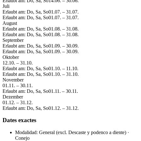
Erlaubt am: Do, Sa, So
14.06.
–
30.06.
Juli
Erlaubt am: Do, Sa, So
01.07.
–
31.07.
Erlaubt am: Do, Sa, So
01.07.
–
31.07.
August
Erlaubt am: Do, Sa, So
01.08.
–
31.08.
Erlaubt am: Do, Sa, So
01.08.
–
31.08.
September
Erlaubt am: Do, Sa, So
01.09.
–
30.09.
Erlaubt am: Do, Sa, So
01.09.
–
30.09.
Oktober
12.10.
–
31.10.
Erlaubt am: Do, Sa, So
01.10.
–
11.10.
Erlaubt am: Do, Sa, So
01.10.
–
31.10.
November
01.11.
–
30.11.
Erlaubt am: Do, Sa, So
01.11.
–
30.11.
Dezember
01.12.
–
31.12.
Erlaubt am: Do, Sa, So
01.12.
–
31.12.
Dates exactes
Modalidad: General (excl. Descaste y podenco a diente) ·
Conejo