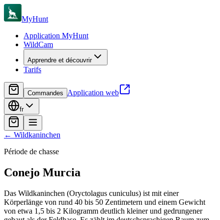
MyHunt
Application MyHunt
WildCam
Apprendre et découvrir
Tarifs
Application web
Commandes
fr
←
Wildkaninchen
Période de chasse
Conejo
Murcia
Das Wildkaninchen (Oryctolagus cuniculus) ist mit einer
Körperlänge von rund 40 bis 50 Zentimetern und einem Gewicht
von etwa 1,5 bis 2 Kilogramm deutlich kleiner und gedrungener
gebaut als der Feldhase. Es zählt im deutschsprachigen Raum zum