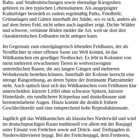
Bahn- und Straßenböschungen sowie ehemalige Kiesgruben
gehören zu den typischen Lebensräumen. Als ausgeprägter
Kulturfolger besiedelt es zudem regelmäßig Parks, Friedhöfe,
Grünanlagen und Gärten innerhalb der Städte, wo es sich, anders als
auf dem freien Feld, nicht selten auch tagsüber zeigt. Dichte Wälder
und schwere, vernässte Böden meidet die Art, weil sie dort ihre
charakteristischen Erdbauten nicht anlegen kann.
Im Gegensatz zum einzelgängerisch lebenden Feldhasen, der als
Nestflüchter in einer offenen Sasse zur Welt kommt, ist das
Wildkaninchen ein geselliger Nesthocker. Es lebt in Kolonien von
meist mehreren erwachsenen Tieren in weitverzweigten
unterirdischen Bauen, die aus langen Gängen und mehreren
Wohnkesseln bestehen können. Innerhalb der Kolonie herrscht eine
strenge Rangordnung, an deren Spitze der dominante Platzrammler
steht. Auch optisch lässt sich das Wildkaninchen vom Feldhasen klar
unterscheiden: kürzere Löffel ohne schwarze Spitzen, kürzere
Hinterläufe, ein rundlicherer Körperbau und dunkelbraune statt
bernsteinfarbene Augen. Hinzu kommt die deutlich frühere
Geschlechtsreife und eine entsprechend hohe Reproduktionsrate.
Jagdlich gilt das Wildkaninchen als klassisches Niederwild und wird
im deutschsprachigen Raum traditionell vor allem mit der Baujagd
unter Einsatz von Frettchen sowie auf Drück- und Treibjagden in
Niederwildrevieren bejagt. Bei der Frettchenjagd, dem Frettieren,