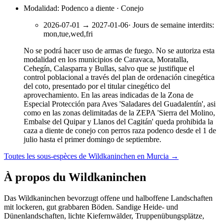
Modalidad: Podenco a diente · Conejo
2026-07-01
→
2027-01-06
·
Jours de semaine interdits
:
mon,tue,wed,fri
No se podrá hacer uso de armas de fuego. No se autoriza esta
modalidad en los municipios de Caravaca, Moratalla,
Cehegín, Calasparra y Bullas, salvo que se justifique el
control poblacional a través del plan de ordenación cinegética
del coto, presentado por el titular cinegético del
aprovechamiento. En las areas indicadas de la Zona de
Especial Protección para Aves 'Saladares del Guadalentín', asi
como en las zonas delimitadas de la ZEPA 'Sierra del Molino,
Embalse del Quipar y Llanos del Cagitán' queda prohibida la
caza a diente de conejo con perros raza podenco desde el 1 de
julio hasta el primer domingo de septiembre.
Toutes les sous-espèces de Wildkaninchen en Murcia
→
À propos du Wildkaninchen
Das Wildkaninchen bevorzugt offene und halboffene Landschaften
mit lockeren, gut grabbaren Böden. Sandige Heide- und
Dünenlandschaften, lichte Kiefernwälder, Truppenübungsplätze,