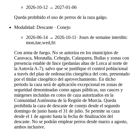
2026-10-12
→
2027-01-06
Queda prohibido el uso de perros de la raza galgo.
Modalidad: Descaste · Conejo
2026-06-14
→
2026-10-11
·
Jours de semaine interdits
:
mon,tue,wed,fri
Con arma de fuego. No se autoriza en los municipios de
Caravaca, Moratalla, Cehegín, Calasparra, Bullas y zonas con
presencia estable de lince (pedanías altas de Lorca al norte de
la Autovía A-7), salvo que se justifique el control poblacional
a través del plan de ordenación cinegética del coto, presentado
por el titular cinegético del aprovechamiento. En dicho
periodo la caza será de aplicación excepcional en zonas de
seguridad denominadas como aguas públicas, sus cauces y
márgenes incluidas en cotos de caza autorizados en la
Comunidad Autónoma de la Región de Murcia. Queda
prohibida la caza de descaste de conejo desde el segundo
domingo de junio hasta el 31 de julio. Se permite su caza
desde el 1 de agosto hasta la fecha de finalización del
descaste. No se podrán emplear perros desde marzo a agosto,
ambos inclusive.