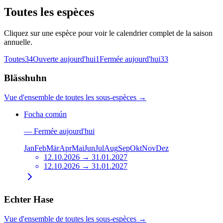
Toutes les espèces
Cliquez sur une espèce pour voir le calendrier complet de la saison
annuelle.
Toutes
34
Ouverte aujourd'hui
1
Fermée aujourd'hui
33
Blässhuhn
Vue d'ensemble de toutes les sous-espèces
→
Focha común
—
Fermée aujourd'hui
Jan
Feb
Mär
Apr
Mai
Jun
Jul
Aug
Sep
Okt
Nov
Dez
12.10.2026 → 31.01.2027
12.10.2026 → 31.01.2027
Echter Hase
Vue d'ensemble de toutes les sous-espèces
→