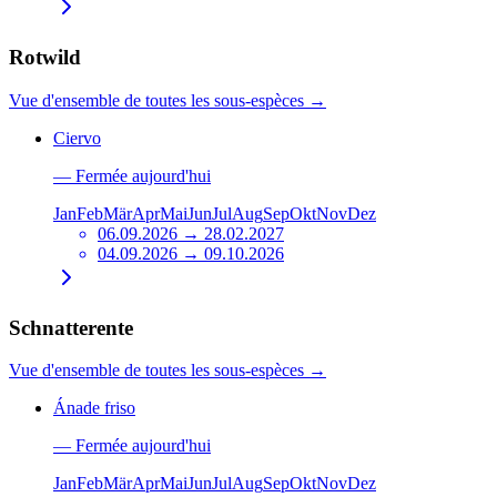
Rotwild
Vue d'ensemble de toutes les sous-espèces
→
Ciervo
—
Fermée aujourd'hui
Jan
Feb
Mär
Apr
Mai
Jun
Jul
Aug
Sep
Okt
Nov
Dez
06.09.2026 → 28.02.2027
04.09.2026 → 09.10.2026
Schnatterente
Vue d'ensemble de toutes les sous-espèces
→
Ánade friso
—
Fermée aujourd'hui
Jan
Feb
Mär
Apr
Mai
Jun
Jul
Aug
Sep
Okt
Nov
Dez