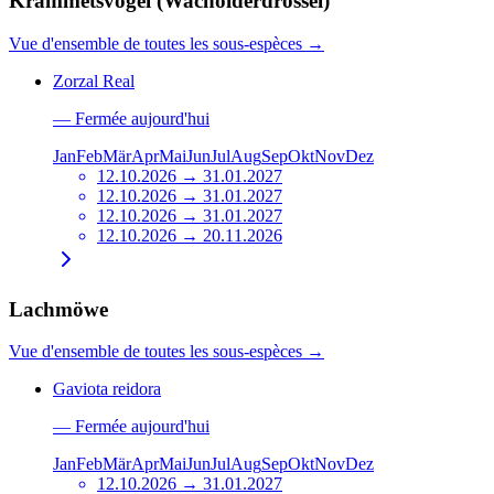
Krammetsvogel (Wacholderdrossel)
Vue d'ensemble de toutes les sous-espèces
→
Zorzal Real
—
Fermée aujourd'hui
Jan
Feb
Mär
Apr
Mai
Jun
Jul
Aug
Sep
Okt
Nov
Dez
12.10.2026 → 31.01.2027
12.10.2026 → 31.01.2027
12.10.2026 → 31.01.2027
12.10.2026 → 20.11.2026
Lachmöwe
Vue d'ensemble de toutes les sous-espèces
→
Gaviota reidora
—
Fermée aujourd'hui
Jan
Feb
Mär
Apr
Mai
Jun
Jul
Aug
Sep
Okt
Nov
Dez
12.10.2026 → 31.01.2027