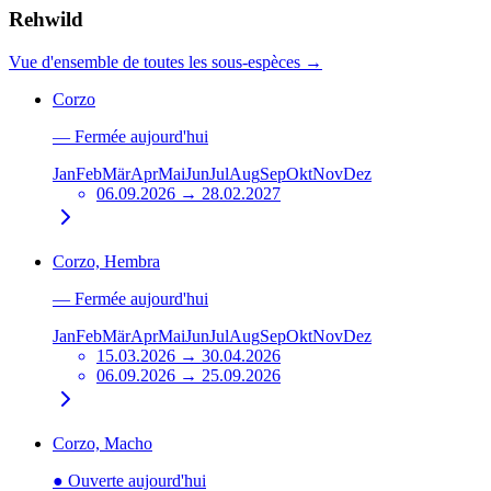
Rehwild
Vue d'ensemble de toutes les sous-espèces
→
Corzo
—
Fermée aujourd'hui
Jan
Feb
Mär
Apr
Mai
Jun
Jul
Aug
Sep
Okt
Nov
Dez
06.09.2026 → 28.02.2027
Corzo, Hembra
—
Fermée aujourd'hui
Jan
Feb
Mär
Apr
Mai
Jun
Jul
Aug
Sep
Okt
Nov
Dez
15.03.2026 → 30.04.2026
06.09.2026 → 25.09.2026
Corzo, Macho
●
Ouverte aujourd'hui