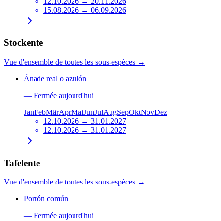
12.10.2026 → 20.11.2026
15.08.2026 → 06.09.2026
Stockente
Vue d'ensemble de toutes les sous-espèces
→
Ánade real o azulón
—
Fermée aujourd'hui
Jan
Feb
Mär
Apr
Mai
Jun
Jul
Aug
Sep
Okt
Nov
Dez
12.10.2026 → 31.01.2027
12.10.2026 → 31.01.2027
Tafelente
Vue d'ensemble de toutes les sous-espèces
→
Porrón común
—
Fermée aujourd'hui