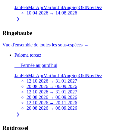
Jan
Feb
Mär
Apr
Mai
Jun
Jul
Aug
Sep
Okt
Nov
Dez
10.04.2026 → 14.08.2026
Ringeltaube
Vue d'ensemble de toutes les sous-espèces
→
Paloma torcaz
—
Fermée aujourd'hui
Jan
Feb
Mär
Apr
Mai
Jun
Jul
Aug
Sep
Okt
Nov
Dez
12.10.2026 → 31.01.2027
20.08.2026 → 06.09.2026
12.10.2026 → 31.01.2027
20.08.2026 → 06.09.2026
12.10.2026 → 20.11.2026
20.08.2026 → 06.09.2026
Rotdrossel