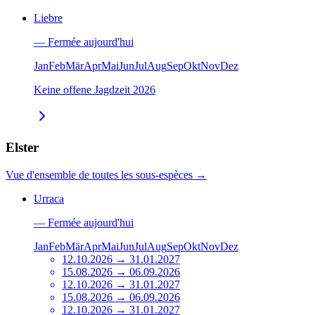
Liebre
—
Fermée aujourd'hui
Jan
Feb
Mär
Apr
Mai
Jun
Jul
Aug
Sep
Okt
Nov
Dez
Keine offene Jagdzeit
2026
Elster
Vue d'ensemble de toutes les sous-espèces
→
Urraca
—
Fermée aujourd'hui
Jan
Feb
Mär
Apr
Mai
Jun
Jul
Aug
Sep
Okt
Nov
Dez
12.10.2026 → 31.01.2027
15.08.2026 → 06.09.2026
12.10.2026 → 31.01.2027
15.08.2026 → 06.09.2026
12.10.2026 → 31.01.2027