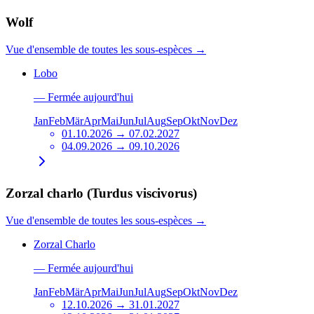
Wolf
Vue d'ensemble de toutes les sous-espèces
→
Lobo
—
Fermée aujourd'hui
Jan
Feb
Mär
Apr
Mai
Jun
Jul
Aug
Sep
Okt
Nov
Dez
01.10.2026 → 07.02.2027
04.09.2026 → 09.10.2026
Zorzal charlo (Turdus viscivorus)
Vue d'ensemble de toutes les sous-espèces
→
Zorzal Charlo
—
Fermée aujourd'hui
Jan
Feb
Mär
Apr
Mai
Jun
Jul
Aug
Sep
Okt
Nov
Dez
12.10.2026 → 31.01.2027