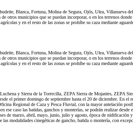
lbudeite, Blanca, Fortuna, Molina de Segura, Ojós, Ulea, Villanueva d
 de otros municipios que se puedan incorporar, o en los terrenos dond
agrícolas y en el resto de las zonas se prohíbe su caza mediante aguardo
lbudeite, Blanca, Fortuna, Molina de Segura, Ojós, Ulea, Villanueva d
 de otros municipios que se puedan incorporar, o en los terrenos dond
agrícolas y en el resto de las zonas se prohíbe su caza mediante aguardo
Luchena y Sierra de la Torrecilla, ZEPA Sierra de Mojantes, ZEPA Sier
desde el primer domingo de septiembre hasta el 20 de diciembre. En el re
 Oficina Regional de Caza y Pesca Fluvial, con la mayor antelación posib
y en ese caso las batidas, ganchos y monterías, se podrán realizar desd
es de marzo, abril, mayo, junio, julio y agosto, época de nidificación y
e las modalidades cinegéticas de gancho, batida o montería, con excepc