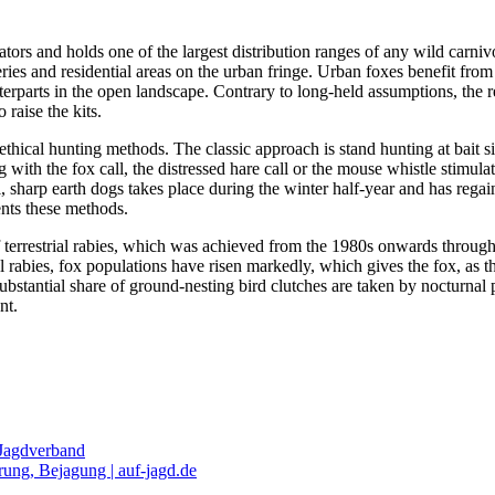
ors and holds one of the largest distribution ranges of any wild carnivor
ies and residential areas on the urban fringe. Urban foxes benefit from 
erparts in the open landscape. Contrary to long-held assumptions, the r
raise the kits.
thical hunting methods. The classic approach is stand hunting at bait 
with the fox call, the distressed hare call or the mouse whistle stimula
ll, sharp earth dogs takes place during the winter half-year and has rega
ents these methods.
 of terrestrial rabies, which was achieved from the 1980s onwards throu
 rabies, fox populations have risen markedly, which gives the fox, as t
bstantial share of ground-nesting bird clutches are taken by nocturnal
nt.
 Jagdverband
ung, Bejagung | auf-jagd.de