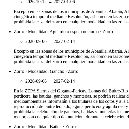
2026-10-12
→
2027-01-06
Excepto en las zonas de los municipios de Abanilla, Abarán, A
cinegética temporal mediante Resolución, así como en las zonas
prohibida la caza del zorro en cualquier modalidad en las zonas 
Zorro · Modalidad: Aguardo o espera nocturna · Zorro
2026-09-06
→
2027-02-14
Excepto en las zonas de los municipios de Abanilla, Abarán, A
cinegética temporal mediante Resolución, así como en las zonas
prohibida la caza del zorro en cualquier modalidad en las zonas 
Zorro · Modalidad: Gancho · Zorro
2026-09-06
→
2027-02-14
En la ZEPA Sierras del Gigante-Pericay, Lomas del Buitre-Río 
perdicera, las batidas, ganchos y monterías, se podrán realizar 
medioambientales informarán a los titulares de los cotos y a la
reproducción de buitre leonado, águila perdicera y águila real 
prohibida la celebración de ganchos, batidas y monterías los mes
menor, con cualquier tipo de munición, durante la celebración d
Zorro · Modalidad: Batida · Zorro