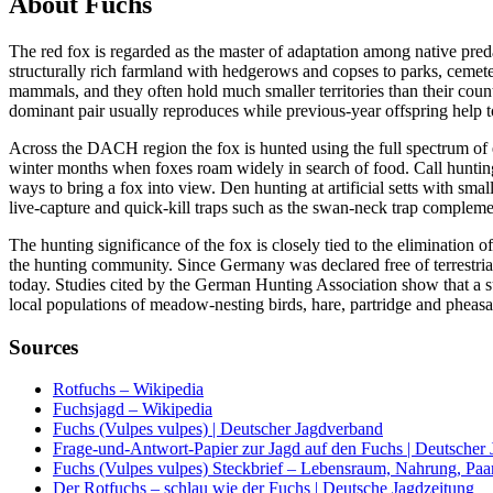
About Fuchs
The red fox is regarded as the master of adaptation among native predat
structurally rich farmland with hedgerows and copses to parks, cemeter
mammals, and they often hold much smaller territories than their count
dominant pair usually reproduces while previous-year offspring help to 
Across the DACH region the fox is hunted using the full spectrum of e
winter months when foxes roam widely in search of food. Call hunting 
ways to bring a fox into view. Den hunting at artificial setts with sma
live-capture and quick-kill traps such as the swan-neck trap complem
The hunting significance of the fox is closely tied to the elimination
the hunting community. Since Germany was declared free of terrestrial
today. Studies cited by the German Hunting Association show that a su
local populations of meadow-nesting birds, hare, partridge and pheasa
Sources
Rotfuchs – Wikipedia
Fuchsjagd – Wikipedia
Fuchs (Vulpes vulpes) | Deutscher Jagdverband
Frage-und-Antwort-Papier zur Jagd auf den Fuchs | Deutscher
Fuchs (Vulpes vulpes) Steckbrief – Lebensraum, Nahrung, Paar
Der Rotfuchs – schlau wie der Fuchs | Deutsche Jagdzeitung