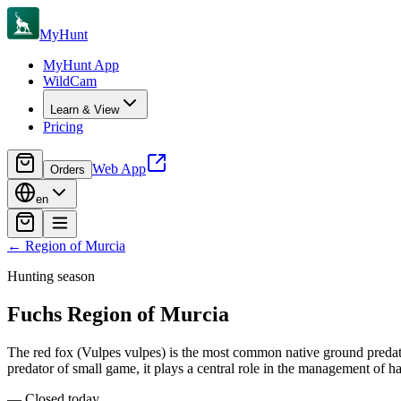
MyHunt
MyHunt App
WildCam
Learn & View
Pricing
Web App
Orders
en
←
Region of Murcia
Hunting season
Fuchs
Region of Murcia
The red fox (Vulpes vulpes) is the most common native ground predato
predator of small game, it plays a central role in the management of h
—
Closed today